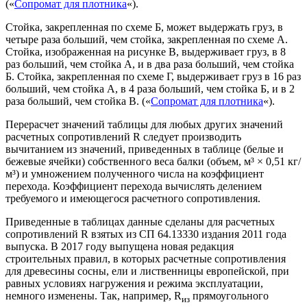
(«
Сопромат для плотника
«).
Стойка, закрепленная по схеме Б, может выдержать груз, в
четыре раза больший, чем стойка, закрепленная по схеме А.
Стойка, изображенная на рисунке В, выдерживает груз, в 8
раз больший, чем стойка А, и в два раза больший, чем стойка
Б. Стойка, закрепленная по схеме Г, выдерживает груз в 16 раз
больший, чем стойка А, в 4 раза больший, чем стойка Б, и в 2
раза больший, чем стойка В. («
Сопромат для плотника
«).
Перерасчет значений таблицы для любых других значений
расчетных сопротивлений R следует производить
вычитанием из значений, приведенных в таблице (белые и
бежевые ячейки) собственного веса балки (объем, м³ × 0,51 кг/
м³) и умножением полученного числа на коэффициент
перехода. Коэффициент перехода вычислять делением
требуемого и имеющегося расчетного сопротивления.
Приведенные в таблицах данные сделаны для расчетных
сопротивлений R взятых из СП 64.13330 издания 2011 года
выпуска. В 2017 году выпущена новая редакция
строительных правил, в которых расчетные сопротивления
для древесины сосны, ели и лиственницы европейской, при
равных условиях нагружения и режима эксплуатации,
немного изменены. Так, например, R
прямоугольного
из