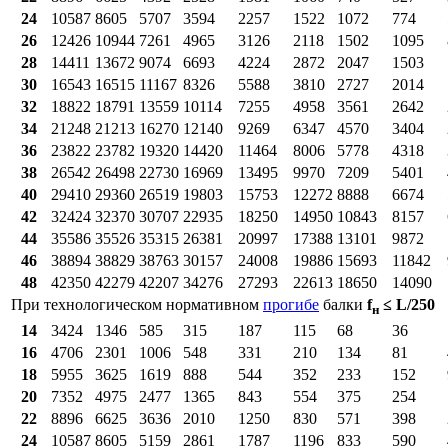
24
10587
8605
5707
3594
2257
1522
1072
774
26
12426
10944
7261
4965
3126
2118
1502
1095
28
14411
13672
9074
6693
4224
2872
2047
1503
30
16543
16515
11167
8326
5588
3810
2727
2014
32
18822
18791
13559
10114
7255
4958
3561
2642
34
21248
21213
16270
12140
9269
6347
4570
3404
36
23822
23782
19320
14420
11464
8006
5778
4318
38
26542
26498
22730
16969
13495
9970
7209
5401
40
29410
29360
26519
19803
15753
12272
8888
6674
42
32424
32370
30707
22935
18250
14950
10843
8157
44
35586
35526
35315
26381
20997
17388
13101
9872
46
38894
38829
38763
30157
24008
19886
15693
11842
48
42350
42279
42207
34276
27293
22613
18650
14090
При тех­но­ло­ги­че­ском нор­ма­тив­ном
про­ги­бе
бал­ки
f
≤ L/250
н
14
3424
1346
585
315
187
115
68
36
16
4706
2301
1006
548
331
210
134
81
18
5955
3625
1619
888
544
352
233
152
20
7352
4975
2477
1365
843
554
375
254
22
8896
6625
3636
2010
1250
830
571
398
24
10587
8605
5159
2861
1787
1196
833
590