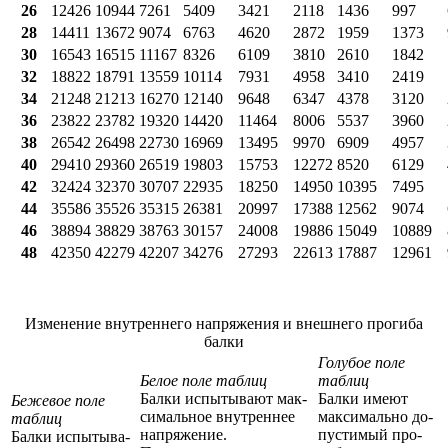
26
12426
10944
7261
5409
3421
2118
1436
997
28
14411
13672
9074
6763
4620
2872
1959
1373
30
16543
16515
11167
8326
6109
3810
2610
1842
32
18822
18791
13559
10114
7931
4958
3410
2419
34
21248
21213
16270
12140
9648
6347
4378
3120
36
23822
23782
19320
14420
11464
8006
5537
3960
38
26542
26498
22730
16969
13495
9970
6909
4957
40
29410
29360
26519
19803
15753
12272
8520
6129
42
32424
32370
30707
22935
18250
14950
10395
7495
44
35586
35526
35315
26381
20997
17388
12562
9074
46
38894
38829
38763
30157
24008
19886
15049
10889
48
42350
42279
42207
34276
27293
22613
17887
12961
Изменение внутреннего напряжения и внешнего прогиба
балки
Го­лу­бое по­ле
Бе­лое по­ле таб­ли­ц
таб­ли­ц
Бал­ки ис­пы­ты­ва­ют мак­
Бал­ки име­ют
Бе­же­вое по­ле
си­маль­ное внут­рен­нее
мак­си­маль­но до­
таб­ли­ц
на­пря­же­ние.
пу­сти­мый про­
Бал­ки ис­пы­ты­ва­