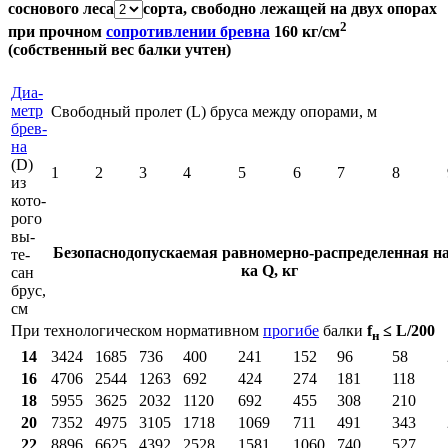
соснового леса
сорта, свободно лежащей на двух опорах
2
при прочном
сопротивлении бревна
160 кг/см
(собственный вес балки учтен)
Диа­
метр
Сво­бод­ный про­лет (L) бру­са меж­ду опо­ра­ми, м
брев­
на
(D)
1
2
3
4
5
6
7
8
из
ко­то­
ро­го
вы­
Без­опас­но­до­пус­ка­е­мая рав­но­мер­но-рас­пре­де­лен­ная на
те­
ка Q, кг
сан
брус,
см
При тех­но­ло­ги­че­ском нор­ма­тив­ном
про­ги­бе
бал­ки
f
≤ L/200
н
14
3424
1685
736
400
241
152
96
58
16
4706
2544
1263
692
424
274
181
118
18
5955
3625
2032
1120
692
455
308
210
20
7352
4975
3105
1718
1069
711
491
343
22
8896
6625
4392
2528
1581
1060
740
527