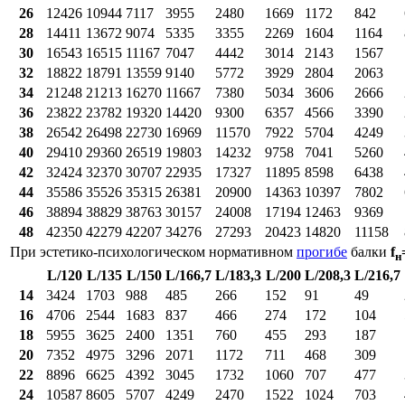
26
12426
10944
7117
3955
2480
1669
1172
842
28
14411
13672
9074
5335
3355
2269
1604
1164
30
16543
16515
11167
7047
4442
3014
2143
1567
32
18822
18791
13559
9140
5772
3929
2804
2063
34
21248
21213
16270
11667
7380
5034
3606
2666
36
23822
23782
19320
14420
9300
6357
4566
3390
38
26542
26498
22730
16969
11570
7922
5704
4249
40
29410
29360
26519
19803
14232
9758
7041
5260
42
32424
32370
30707
22935
17327
11895
8598
6438
44
35586
35526
35315
26381
20900
14363
10397
7802
46
38894
38829
38763
30157
24008
17194
12463
9369
48
42350
42279
42207
34276
27293
20423
14820
11158
При эс­те­ти­ко-пси­хо­ло­ги­че­ском нор­ма­тив­ном
про­ги­бе
бал­ки
f
н
L/120
L/135
L/150
L/166,7
L/183,3
L/200
L/208,3
L/216,7
14
3424
1703
988
485
266
152
91
49
16
4706
2544
1683
837
466
274
172
104
18
5955
3625
2400
1351
760
455
293
187
20
7352
4975
3296
2071
1172
711
468
309
22
8896
6625
4392
3045
1732
1060
707
477
24
10587
8605
5707
4249
2470
1522
1024
703