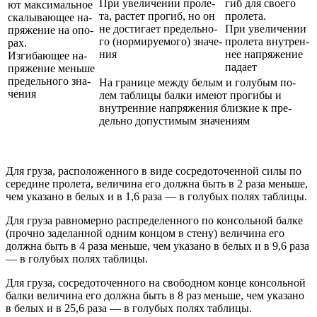
При уве­ли­че­нии про­ле­
гиб для сво­е­го
ют мак­си­маль­ное
та, рас­тет про­гиб, но он
про­ле­та.
ска­лы­ва­ю­щее на­
не до­сти­га­ет пре­дель­но­
При уве­ли­че­нии
пря­же­ние на опо­
го (нор­ми­ру­е­мо­го) зна­че­
про­ле­та внут­рен­
рах.
ния
нее на­пря­же­ние
Из­ги­ба­ю­щее на­
па­да­ет
пря­же­ние мень­ше
пре­дель­но­го зна­
На гра­ни­це меж­ду бе­лым и го­лу­бым по­
че­ния
лем таб­ли­цы бал­ки име­ют про­ги­бы и
внут­рен­ние на­пря­же­ния близ­кие к пре­
дель­но до­пу­сти­мым зна­че­ни­ям
Для груза, расположенного в виде сосредоточенной силы по
середине пролета, величина его должна быть в 2 раза меньше,
чем указано в белых и в 1,6 раза — в голубых полях таблицы.
Для груза равномерно распределенного по консольной балке
(прочно заделанной одним концом в стену) величина его
должна быть в 4 раза меньше, чем указано в белых и в 9,6 раза
— в голубых полях таблицы.
Для груза, сосредоточенного на свободном конце консольной
балки величина его должна быть в 8 раз меньше, чем указано
в белых и в 25,6 раза — в голубых полях таблицы.