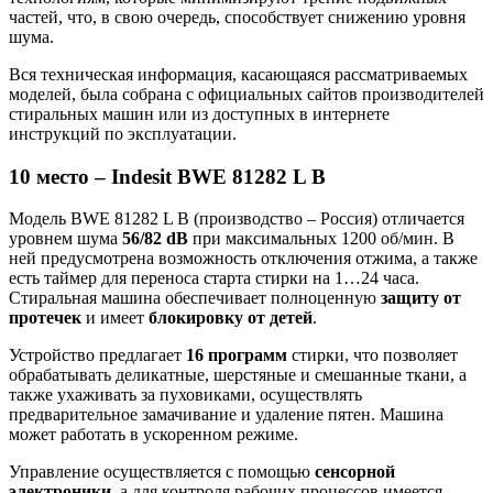
частей, что, в свою очередь, способствует снижению уровня
шума.
Вся техническая информация, касающаяся рассматриваемых
моделей, была собрана с официальных сайтов производителей
стиральных машин или из доступных в интернете
инструкций по эксплуатации.
10 место – Indesit BWE 81282 L B
Модель BWE 81282 L B (производство – Россия) отличается
уровнем шума
56/82 dB
при максимальных 1200 об/мин. В
ней предусмотрена возможность отключения отжима, а также
есть таймер для переноса старта стирки на 1…24 часа.
Стиральная машина обеспечивает полноценную
защиту от
протечек
и имеет
блокировку от детей
.
Устройство предлагает
16 программ
стирки, что позволяет
обрабатывать деликатные, шерстяные и смешанные ткани, а
также ухаживать за пуховиками, осуществлять
предварительное замачивание и удаление пятен. Машина
может работать в ускоренном режиме.
Управление осуществляется с помощью
сенсорной
электроники
, а для контроля рабочих процессов имеется