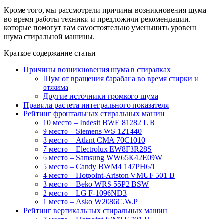
Кроме того, мы рассмотрели причины возникновения шума
во время работы техники и предложили рекомендации,
которые помогут вам самостоятельно уменьшить уровень
шума стиральной машины.
Краткое содержание статьи
Причины возникновения шума в стиралках
Шум от вращения барабана во время стирки и
отжима
Другие источники громкого шума
Правила расчета интегрального показателя
Рейтинг фронтальных стиральных машин
10 место – Indesit BWE 81282 L B
9 место – Siemens WS 12T440
8 место – Atlant CMA 70C1010
7 место – Electrolux EW8F3R28S
6 место – Samsung WW65K42E09W
5 место – Candy BWM4 147PH6/1
4 место – Hotpoint-Ariston VMUF 501 B
3 место – Beko WRS 55P2 BSW
2 место – LG F-1096ND3
1 место – Asko W2086С.W.P
Рейтинг вертикальных стиральных машин