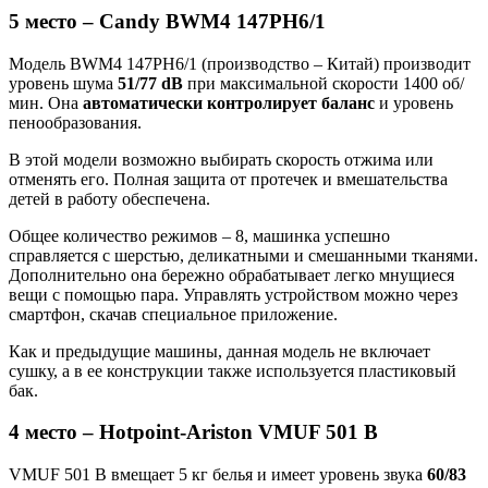
5 место – Candy BWM4 147PH6/1
Модель BWM4 147PH6/1 (производство – Китай) производит
уровень шума
51/77 dB
при максимальной скорости 1400 об/
мин. Она
автоматически контролирует баланс
и уровень
пенообразования.
В этой модели возможно выбирать скорость отжима или
отменять его. Полная защита от протечек и вмешательства
детей в работу обеспечена.
Общее количество режимов – 8, машинка успешно
справляется с шерстью, деликатными и смешанными тканями.
Дополнительно она бережно обрабатывает легко мнущиеся
вещи с помощью пара. Управлять устройством можно через
смартфон, скачав специальное приложение.
Как и предыдущие машины, данная модель не включает
сушку, а в ее конструкции также используется пластиковый
бак.
4 место – Hotpoint-Ariston VMUF 501 B
VMUF 501 B вмещает 5 кг белья и имеет уровень звука
60/83