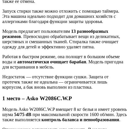
также ее отмена.
Запуск стирки также можно отложить с помощью таймера.
Эта машина идеально подходит для домашних хозяйств с
аллергиками благодаря функции защиты здоровья.
Модель предлагает пользователям
13 разнообразных
режимов
. Превосходно обрабатывает вещи из деликатных,
шерстяных и смешанных тканей. Стиралка также очищает
одежду для детей и эффективно удаляет пятна.
Работая в быстром режиме, она полощет в большом объеме
воды и
автоматически очищает барабан
. Модель пригодна
для встраивания в мебель.
Недостаток — отсутствие функции сушки. Защита от
протечек также не идеальна — ограничивается лишь
корпусом, а бак вновь выполнен из пластика.
1 место – Asko W2086С.W.P
Модель Asko W2086С.W.P вмещает 8 кг белья и имеет уровень
шума
54/75 dB
при максимальной скорости 1600 об/мин. Здесь
также выполняется
контроль баланса и пенообразования
.