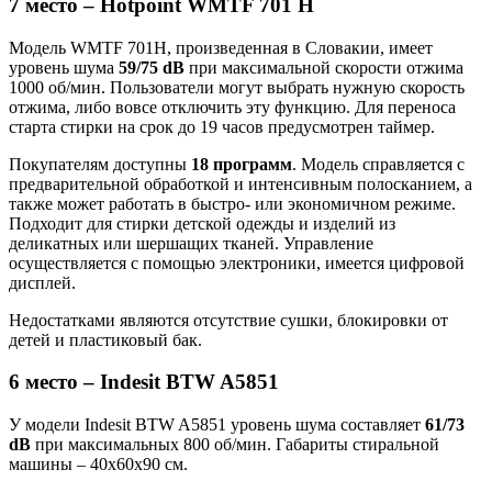
7 место – Hotpoint WMTF 701 H
Модель WMTF 701H, произведенная в Словакии, имеет
уровень шума
59/75 dB
при максимальной скорости отжима
1000 об/мин. Пользователи могут выбрать нужную скорость
отжима, либо вовсе отключить эту функцию. Для переноса
старта стирки на срок до 19 часов предусмотрен таймер.
Покупателям доступны
18 программ
. Модель справляется с
предварительной обработкой и интенсивным полосканием, а
также может работать в быстро- или экономичном режиме.
Подходит для стирки детской одежды и изделий из
деликатных или шершащих тканей. Управление
осуществляется с помощью электроники, имеется цифровой
дисплей.
Недостатками являются отсутствие сушки, блокировки от
детей и пластиковый бак.
6 место – Indesit BTW A5851
У модели Indesit BTW A5851 уровень шума составляет
61/73
dB
при максимальных 800 об/мин. Габариты стиральной
машины – 40x60x90 см.