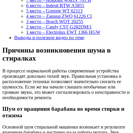
7 место – Hotpoint WMTF 701 H
6 место – Indesit BTW A5851
5 место – Gorenje WT 62113
4 место – Zanussi ZWQ 61226 CI
3 место – Bosch WOT 20255
2 место – Candy CST G282DM/1
1 место – Electrolux EWT 1366 HGW
Выводы и полезное видео по теме
Причины возникновения шума в
стиралках
В процессе нормальной работы современные устройства
производят довольно тихий звук. Правильная установка и
расположение техники позволяют значительно снизить ее
шумность. Если же вы начали слышать необычные или
громкие звуки, это может сигнализировать о неисправности и
необходимости ремонта.
Шум от вращения барабана во время стирки и
отжима
Основной шум стиральной машинки возникает в результате
вращения барабана и частично из-за работы мотора. Звук