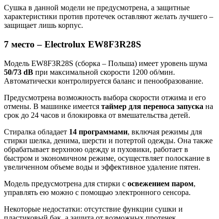
Сушка в данной модели не предусмотрена, а защитные
характеристики против протечек оставляют желать лучшего –
защищает лишь корпус.
7 место – Electrolux EW8F3R28S
Модель EW8F3R28S (сборка – Польша) имеет уровень шума
50/73 dB
при максимальной скорости 1200 об/мин.
Автоматически контролируется баланс и пенообразование.
Предусмотрена возможность выбора скорости отжима и его
отмены. В машинке имеется
таймер для переноса запуска
на
срок до 24 часов и блокировка от вмешательства детей.
Стиралка обладает
14 программами
, включая режимы для
стирки шелка, денима, шерсти и потертой одежды. Она также
обрабатывает верхнюю одежду и пуховики, работает в
быстром и экономичном режиме, осуществляет полоскание в
увеличенном объеме воды и эффективное удаление пятен.
Модель предусмотрена для стирки с
освежением паром
,
управлять ею можно с помощью электронного сенсора.
Некоторые недостатки: отсутствие функции сушки и
пластиковый бак, а защита от возможных протечек