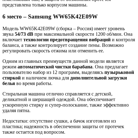
представлена только корпусом машины.
6 место – Samsung WW65K42E09W
Модель WW65K42E09W (сборка – Россия) имеет уровень
звука
54/73 dB
при максимальной скорости 1200 об/мин. Она
включает
технологии предотвращения вибраций
и контроля
баланса, а также контролирует создание пены. Возможно
регулировать скорость отжима или отменить ее.
Одним из главных преимуществ данной модели является
режим
автоматической чистки барабана
. Она предлагает
пользователю набор из 12 программ, выделяясь
пузырьковой
стиркой
и наличием лючка для
дополнительной загрузки
белья
во время работы.
Стиральная машина отлично справляется с детской,
деликатной и шершащей одеждой. Она обеспечивает
ускоренную стирку и супер-полоскание, также эффективно
удаляя пятна.
Недостатки: отсутствие сушки, а бачок изготовлен из
пластика; надежность в обеспечении защиты от протечек
также остается под вопросом.