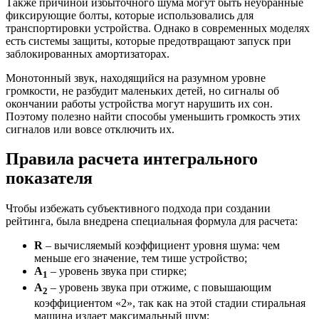
Также причиной избыточного шума могут быть неубранные
фиксирующие болты, которые использовались для
транспортировки устройства. Однако в современных моделях
есть системы защиты, которые предотвращают запуск при
заблокированных амортизаторах.
Монотонный звук, находящийся на разумном уровне
громкости, не разбудит маленьких детей, но сигналы об
окончании работы устройства могут нарушить их сон.
Поэтому полезно найти способы уменьшить громкость этих
сигналов или вовсе отключить их.
Правила расчета интегрального
показателя
Чтобы избежать субъективного подхода при создании
рейтинга, была внедрена специальная формула для расчета:
R
– вычисляемый коэффициент уровня шума: чем
меньше его значение, тем тише устройство;
A
– уровень звука при стирке;
1
A
– уровень звука при отжиме, с повышающим
2
коэффициентом «2», так как на этой стадии стиральная
машина издает максимальный шум;