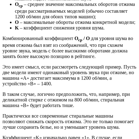
O
– среднее значение максимальных оборотов отжима
ср
среди рассматриваемых моделей (обычно составляет
1200 об/мин для обоих типов машин);
O
– максимальные обороты отжима конкретной модели;
K
– коэффициент снижения уровня шума.
Комбинированный коэффициент
O
/ O
для уровня шума во
ср
время отжима был взят из соображений, что при схожем
уровне звука, модель с более высокими оборотами должна
занять более высокую позицию в рейтинге.
Это имеет смысл, если рассмотреть следующий пример. Пусть
две модели имеют одинаковый уровень звука при отжиме, но
машина «A» достигает максимума в 1200 об/мин, а
устройство «B» – 1400.
В таком случае, логично предположить, что, например, при
деликатной стирке с отжимом на 800 об/мин, стиральная
машина «B» будет работать тише.
Практически все современные стиральные машины
позволяют снижать скорость отжима. Это не только помогает
лучше сохранить белье, но и уменьшает уровень шума.
Коэффициент «K» изначально равен «1». В случае, если