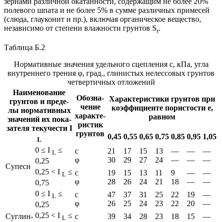
зернами различной окатанности, содержащим не более 20%
полевого шпата и не более 5% в сумме различных примесей
(слюда, глауконит и пр.), включая органическое вещество,
независимо от степени влажности грунтов S
.
r
Таблица Б.2
Нормативные значения удельного сцепления с, кПа, угла
внутреннего трения φ, град., глинистых нелессовых грунтов
четвертичных отложений
На­име­но­ва­ние
Обо­зна­
Ха­рак­те­ри­сти­ки грун­тов при
грун­тов и пре­де­
че­ние
ко­эф­фи­ци­ен­те по­ри­сто­сти е,
лы нор­ма­тив­ных
ха­рак­те­
рав­ном
зна­че­ний их по­ка­
ри­стик
за­те­ля те­ку­че­сти I
грун­тов
0,45
0,55
0,65
0,75
0,85
0,95
1,05
L
0 ≤ I
≤
с
21
17
15
13
—
—
—
L
φ
30
29
27
24
—
—
—
0,25
Су­песи
0,25 < I
≤
с
19
15
13
11
9
—
—
L
φ
28
26
24
21
18
—
—
0,75
0 ≤ I
≤
с
47
37
31
25
22
19
—
L
φ
26
25
24
23
22
20
—
0,25
0,25 < I
≤
Су­глин­
с
39
34
28
23
18
15
—
L