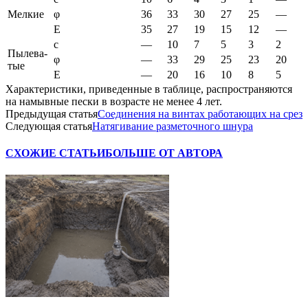
Мел­кие
φ
36
33
30
27
25
—
Е
35
27
19
15
12
—
с
—
10
7
5
3
2
Пы­ле­ва­
φ
—
33
29
25
23
20
тые
Е
—
20
16
10
8
5
Характеристики, приведенные в таблице, распространяются
на намывные пески в возрасте не менее 4 лет.
Предыдущая статья
Соединения на винтах работающих на срез
Следующая статья
Натягивание разметочного шнура
СХОЖИЕ СТАТЬИ
БОЛЬШЕ ОТ АВТОРА