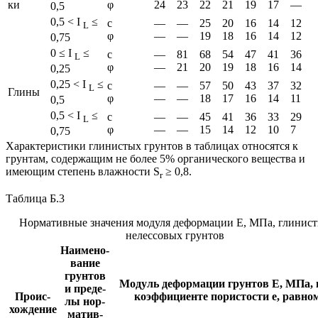
ки
φ
24
23
22
21
19
17
—
0,5
0,5 < I
≤
с
—
—
25
20
16
14
12
L
φ
—
—
19
18
16
14
12
0,75
0 ≤ I
≤
с
—
81
68
54
47
41
36
L
φ
—
21
20
19
18
16
14
0,25
0,25 < I
≤
с
—
—
57
50
43
37
32
L
Гли­ны
φ
—
—
18
17
16
14
11
0,5
0,5 < I
≤
с
—
—
45
41
36
33
29
L
φ
—
—
15
14
12
10
7
0,75
Характеристики глинистых грунтов в таблицах относятся к
грунтам, содержащим не более 5% органического вещества и
имеющим степень влажности S
≥ 0,8.
r
Таблица Б.3
Нормативные значения модуля деформации Е, МПа, глинис
нелессовых грунтов
На­име­но­
ва­ние
грун­тов
Мо­дуль де­фор­ма­ции грун­тов Е, МПа,
и пре­де­
Про­ис­
ко­эф­фи­ци­ен­те по­ри­сто­сти е, рав­но
лы нор­
хож­де­ние
ма­тив­