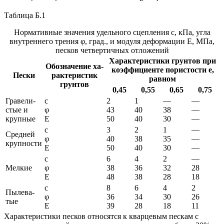
Таблица Б.1
Нормативные значения удельного сцепления с, кПа, угла
внутреннего трения φ, град., и модуля деформации Е, МПа,
песков четвертичных отложений
Ха­рак­те­ри­сти­ки грун­тов при
Обо­зна­че­ние ха­
ко­эф­фи­ци­ен­те по­ри­сто­сти е,
Пес­ки
рак­те­ри­стик
рав­ном
грун­тов
0,45
0,55
0,65
0,75
Гра­ве­ли­
с
2
1
—
—
стые и
φ
43
40
38
—
круп­ные
Е
50
40
30
—
с
3
2
1
—
Сред­ней
φ
40
38
35
—
круп­но­сти
Е
50
40
30
—
с
6
4
2
—
Мел­кие
φ
38
36
32
28
Е
48
38
28
18
с
8
6
4
2
Пы­ле­ва­
φ
36
34
30
26
тые
Е
39
28
18
11
Характеристики песков относятся к кварцевым пескам с