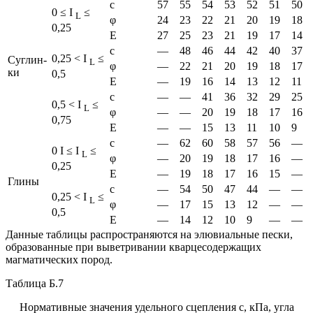
с
57
55
54
53
52
51
50
0 ≤ I
≤
L
φ
24
23
22
21
20
19
18
0,25
Е
27
25
23
21
19
17
14
с
—
48
46
44
42
40
37
0,25 < I
≤
Су­глин­
L
φ
—
22
21
20
19
18
17
ки
0,5
Е
—
19
16
14
13
12
11
с
—
—
41
36
32
29
25
0,5 < I
≤
L
φ
—
—
20
19
18
17
16
0,75
Е
—
—
15
13
11
10
9
с
—
62
60
58
57
56
—
0 I ≤ I
≤
L
φ
—
20
19
18
17
16
—
0,25
Е
—
19
18
17
16
15
—
Гли­ны
с
—
54
50
47
44
—
—
0,25 < I
≤
L
φ
—
17
15
13
12
—
—
0,5
Е
—
14
12
10
9
—
—
Данные таблицы распространяются на элювиальные пески,
образованные при выветривании кварцесодержащих
магматических пород.
Таблица Б.7
Нормативные значения удельного сцепления с, кПа, угла