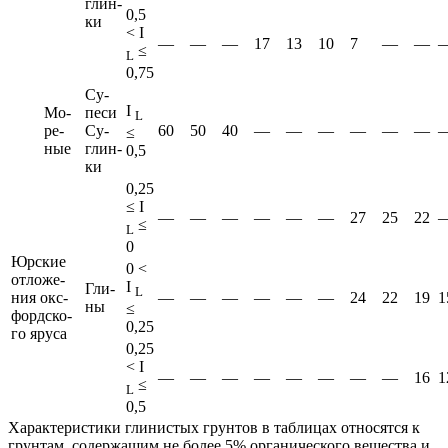
глин­
0,5
ки
< I
—
—
—
17
13
10
7
—
—
≤
L
0,75
Су­
I
Мо­
песи
L
ре­
Су­
60
50
40
—
—
—
—
—
—
≤
ные
глин­
0,5
ки
0,25
≤ I
—
—
—
—
—
—
27
25
22
≤
L
0
Юр­ские
0 <
от­ло­же­
I
Гли­
L
ния окс­
—
—
—
—
—
—
24
22
19
1
ны
≤
форд­ско­
0,25
го яру­са
0,25
< I
—
—
—
—
—
—
—
—
16
1
≤
L
0,5
Характеристики глинистых грунтов в таблицах относятся к
грунтам, содержащим не более 5% органического вещества и