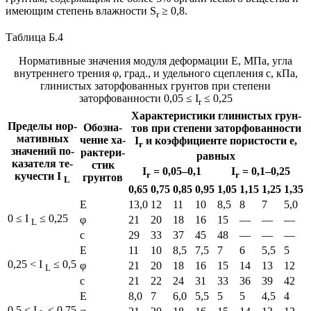
имеющим степень влажности S
≥ 0,8.
r
Таблица Б.4
Нормативные значения модуля деформации Е, МПа, угла
внутреннего трения φ, град., и удельного сцепления с, кПа,
глинистых заторфованных грунтов при степени
заторфованности 0,05 ≤ I
≤ 0,25
r
Ха­рак­те­ри­сти­ки гли­ни­стых грун­
Пре­де­лы нор­
Обо­зна­
тов при сте­пе­ни за­тор­фо­ван­но­сти
ма­тив­ных
че­ние ха­
I
и ко­эф­фи­ци­ен­те по­ри­сто­сти е,
r
зна­че­ний по­
рак­те­ри­
рав­ных
ка­за­те­ля те­
стик
I
= 0,05–0,1
I
= 0,1–0,25
r
r
ку­че­сти I
грун­тов
L
0,65
0,75
0,85
0,95
1,05
1,15
1,25
1,35
Е
13,0
12
11
10
8,5
8
7
5,0
0 ≤ I
≤ 0,25
φ
21
20
18
16
15
—
—
—
L
с
29
33
37
45
48
—
—
—
Е
11
10
8,5
7,5
7
6
5,5
5
0,25 < I
≤ 0,5
φ
21
20
18
16
15
14
13
12
L
с
21
22
24
31
33
36
39
42
Е
8,0
7
6,0
5,5
5
5
4,5
4
0,5 < I
≤ 0,75