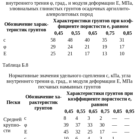
внутреннего трения φ, град., и модуля деформации Е, МПа,
элювиальных глинистых грунтов осадочных аргиллито-
алевролитовых пород
Ха­рак­те­ри­сти­ки грун­тов при ко­эф­
Обо­зна­че­ние ха­рак­
фи­ци­ен­те по­ри­сто­сти е, рав­ном
те­ри­стик грун­тов
0,45
0,55
0,65
0,75
0,85
с
58
48
40
35
31
φ
29
24
21
19
17
Е
25
21
17
13
10
Таблица Б.8
Нормативные значения удельного сцепления с, кПа, угла
внутреннего трения φ, град., и модуля деформации E, МПа
песчаных намывных грунтов
Ха­рак­те­ри­сти­ки грун­тов при
Обо­зна­че­ние ха­
ко­эф­фи­ци­ен­те по­ри­сто­сти е,
Пес­ки
рак­те­ри­стик
рав­ном
грун­тов
0,45
0,55
0,65
0,75
0,85
0,95
с
8
4
3
2
—
—
Сред­ней
круп­но­
φ
39
37
33
30
—
—
сти
Е
45
32
25
17
—
—
с
10
6
4
3
1
—