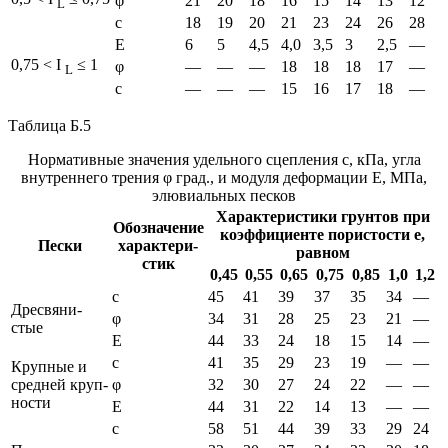
φ
21
20
18
16
15
14
13
12
L
с
18
19
20
21
23
24
26
28
Е
6
5
4,5
4,0
3,5
3
2,5
—
0,75 < I
≤ 1
φ
—
—
—
18
18
18
17
—
L
с
—
—
—
15
16
17
18
—
Таблица Б.5
Нормативные значения удельного сцепления с, кПа, угла
внутреннего трения φ град., и модуля деформации Е, МПа,
элювиальных песков
Ха­рак­те­ри­сти­ки грун­тов при
Обо­зна­че­ние
ко­эф­фи­ци­ен­те по­ри­сто­сти е,
Пес­ки
ха­рак­те­ри­
рав­ном
стик
0,45
0,55
0,65
0,75
0,85
1,0
1,2
с
45
41
39
37
35
34
—
Дре­свя­ни­
φ
34
31
28
25
23
21
—
стые
Е
44
33
24
18
15
14
—
с
41
35
29
23
19
—
—
Круп­ные и
сред­ней круп­
φ
32
30
27
24
22
—
—
но­сти
Е
44
31
22
14
13
—
—
с
58
51
44
39
33
29
24