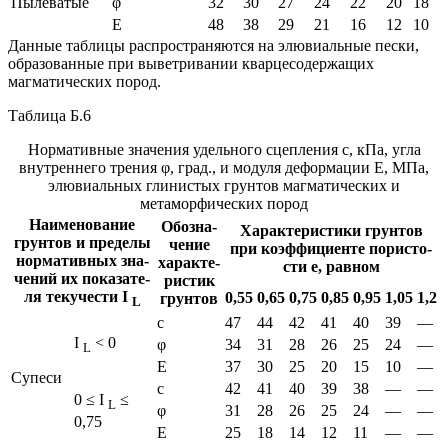
Пы­ле­ва­тые
φ
32
30
27
24
22
20
18
Е
48
38
29
21
16
12
10
Данные таблицы распространяются на элювиальные пески,
образованные при выветривании кварцесодержащих
магматических пород.
Таблица Б.6
Нормативные значения удельного сцепления с, кПа, угла
внутреннего трения φ, град., и модуля деформации Е, МПа,
элювиальных глинистых грунтов магматических и
метаморфических пород
На­име­но­ва­ние
Обо­зна­
Ха­рак­те­ри­сти­ки грун­тов
грун­тов и пре­де­лы
че­ние
при ко­эф­фи­ци­ен­те по­ри­сто­
нор­ма­тив­ных зна­
ха­рак­те­
сти е, рав­ном
че­ний их по­ка­за­те­
ри­стик
ля те­ку­че­сти I
0,55
0,65
0,75
0,85
0,95
1,05
1,2
грун­тов
L
с
47
44
42
41
40
39
—
I
< 0
φ
34
31
28
26
25
24
—
L
Е
37
30
25
20
15
10
—
Су­песи
с
42
41
40
39
38
—
—
0 ≤ I
≤
L
φ
31
28
26
25
24
—
—
0,75
Е
25
18
14
12
11
—
—