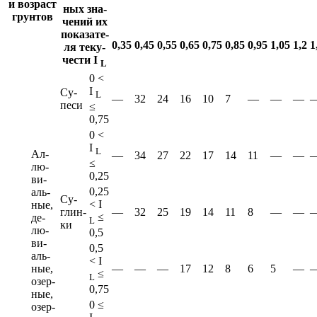
и воз­раст
ных зна­
грун­тов
че­ний их
по­ка­за­те­
0,35
0,45
0,55
0,65
0,75
0,85
0,95
1,05
1,2
1
ля те­ку­
че­сти I
L
0 <
I
Су­
L
—
32
24
16
10
7
—
—
—
песи
≤
0,75
0 <
I
L
Ал­
—
34
27
22
17
14
11
—
—
≤
лю­
0,25
ви­
0,25
аль­
Су­
< I
ные,
глин­
—
32
25
19
14
11
8
—
—
≤
де­
L
ки
лю­
0,5
ви­
0,5
аль­
< I
ные,
—
—
—
17
12
8
6
5
—
≤
L
озер­
0,75
ные,
0 ≤
озер­