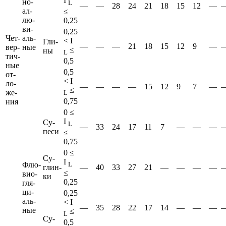
I
но-
L
—
—
28
24
21
18
15
12
—
ал­
≤
лю­
0,25
ви­
0,25
Чет­
аль­
< I
Гли­
—
—
—
21
18
15
12
9
—
вер­
ные
≤
ны
L
тич­
0,5
ные
0,5
от­
< I
ло­
—
—
—
—
15
12
9
7
—
≤
же­
L
0,75
ния
0 ≤
I
Су­
L
—
33
24
17
11
7
—
—
—
песи
≤
0,75
0 ≤
Су­
I
Флю­
L
глин­
—
40
33
27
21
—
—
—
—
≤
вио­
ки
0,25
гля­
ци­
0,25
аль­
< I
—
35
28
22
17
14
—
—
—
ные
≤
L
Су­
0,5