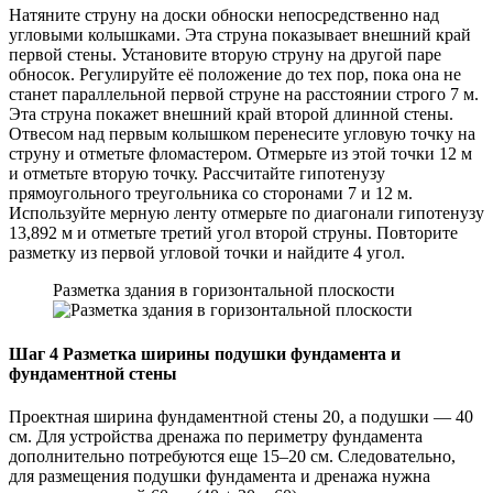
Натяните струну на доски обноски непосредственно над
угловыми колышками. Эта струна показывает внешний край
первой стены. Установите вторую струну на другой паре
обносок. Регулируйте её положение до тех пор, пока она не
станет параллельной первой струне на расстоянии строго 7 м.
Эта струна покажет внешний край второй длинной стены.
Отвесом над первым колышком перенесите угловую точку на
струну и отметьте фломастером. Отмерьте из этой точки 12 м
и отметьте вторую точку. Рассчитайте гипотенузу
прямоугольного треугольника со сторонами 7 и 12 м.
Используйте мерную ленту отмерьте по диагонали гипотенузу
13,892 м и отметьте третий угол второй струны. Повторите
разметку из первой угловой точки и найдите 4 угол.
Разметка здания в горизонтальной плоскости
Шаг 4 Разметка ширины подушки фундамента и
фундаментной стены
Проектная ширина фундаментной стены 20, а подушки — 40
см. Для устройства дренажа по периметру фундамента
дополнительно потребуются еще 15–20 см. Следовательно,
для размещения подушки фундамента и дренажа нужна