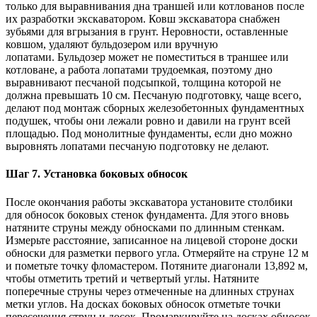
только для выравнивания дна траншей или котлованов после
их разработки экскаватором. Ковш экскаватора снабжен
зубьями для вгрызания в грунт. Неровности, оставленные
ковшом, удаляют бульдозером или вручную
лопатами. Бульдозер может не поместиться в траншее или
котловане, а работа лопатами трудоемкая, поэтому дно
выравнивают песчаной подсыпкой, толщина которой не
должна превышать 10 см. Песчаную подготовку, чаще всего,
делают под монтаж сборных железобетонных фундаментных
подушек, чтобы они лежали ровно и давили на грунт всей
площадью. Под монолитные фундаменты, если дно можно
выровнять лопатами песчаную подготовку не делают.
Шаг 7. Установка боковых обносок
После окончания работы экскаватора установите столбики
для обносок боковых стенок фундамента. Для этого вновь
натяните струны между обносками по длинным стенкам.
Измерьте расстояние, записанное на лицевой стороне доски
обноски для разметки первого угла. Отмеряйте на струне 12 м
и пометьте точку фломастером. Потяните диагонали 13,892 м,
чтобы отметить третий и четвертый углы. Натяните
поперечные струны через отмеченные на длинных струнах
метки углов. На досках боковых обносок отметьте точки
пересечения струн и досок. Промаркируйте на досках обносок