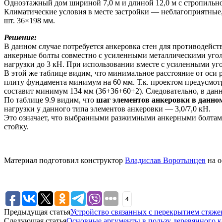
Одноэтажный дом шириной 7,0 м и длиной 12,0 м с стропильно
Климатические условия в месте застройки — неблагоприятные,
шт. 36×198 мм.
Решение:
В данном случае потребуется анкеровка стен для противодейс
анкерные болты совместно с усиленными металлическими угол
нагрузки до 3 кН. При использовании вместе с усиленными уго
В этой же таблице видим, что минимальное расстояние от оси
плиту фундамента минимум на 60 мм. Т.к. проектом предусмот
составит минимум 134 мм (36+36+60+2). Следовательно, в дан
По таблице 9.9 видим, что
шаг элементов анкеровки в данном
нагрузки у данного типа элементов анкеровки — 3,0/7,0 кН.
Это означает, что выбранными разжимными анкерными болтами
стойку.
Материал подготовил конструктор
Владислав Воротынцев
на о
4
Предыдущая статья
Устройство связанных с перекрытием стяже
Следующая статья
Основные аргументы в пользу деревянного к