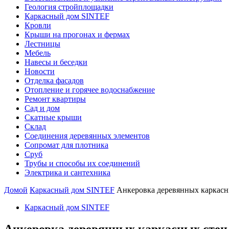
Геология стройплощадки
Каркасный дом SINTEF
Кровли
Крыши на прогонах и фермах
Лестницы
Мебель
Навесы и беседки
Новости
Отделка фасадов
Отопление и горячее водоснабжение
Ремонт квартиры
Сад и дом
Скатные крыши
Склад
Соединения деревянных элементов
Сопромат для плотника
Сруб
Трубы и способы их соединений
Электрика и сантехника
Домой
Каркасный дом SINTEF
Анкеровка деревянных каркасн
Каркасный дом SINTEF
Анкеровка деревянных каркасных стен