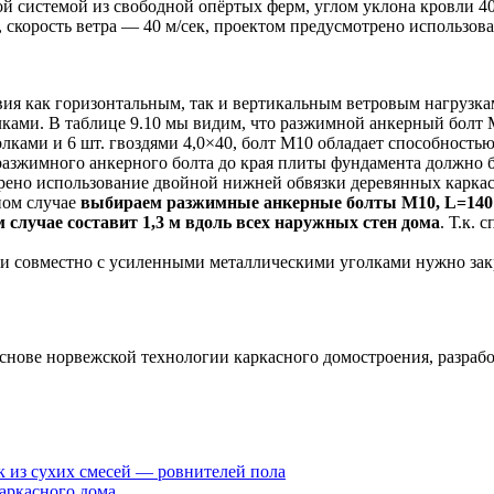
й системой из свободной опёртых ферм, углом уклона кровли 40
 скорость ветра — 40 м/сек, проектом предусмотрено использо
твия как горизонтальным, так и вертикальным ветровым нагрузк
ками. В таблице 9.10 мы видим, что разжимной анкерный болт
лками и 6 шт. гвоздями 4,0×40, болт М10 обладает способность
 разжимного анкерного болта до края плиты фундамента должно 
рено использование двойной нижней обвязки деревянных каркас
ном случае
выбираем разжимные анкерные болты М10, L=140
 случае составит 1,3 м вдоль всех наружных стен дома
. Т.к.
 совместно с усиленными металлическими уголками нужно закр
снове норвежской технологии каркасного домостроения, разр
к из сухих смесей — ровнителей пола
аркасного дома