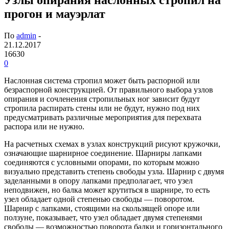
прогон и мауэрлат
По
admin
-
21.12.2017
16630
0
Наслонная система стропил может быть распорной или
безраспорной конструкцией. От правильного выбора узлов
опирания и сочленения стропильных ног зависит будут
стропила распирать стены или не будут, нужно под них
предусматривать различные мероприятия для перехвата
распора или не нужно.
На расчетных схемах в узлах конструкций рисуют кружочки,
означающие шарнирное соединение. Шарниры лапками
соединяются с условными опорами, по которым можно
визуально представить степень свободы узла. Шарнир с двумя
заделанными в опору лапками предполагает, что узел
неподвижен, но балка может крутиться в шарнире, то есть
узел обладает одной степенью свободы — поворотом.
Шарнир с лапками, стоящими на скользящей опоре или
ползуне, показывает, что узел обладает двумя степенями
свободы — возможностью поворота балки и горизонтального