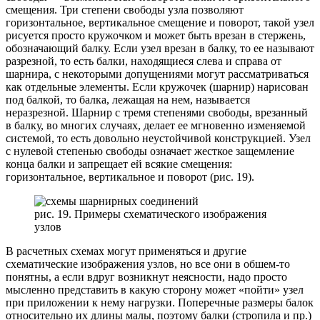
смещения. Три степени свободы узла позволяют
горизонтальное, вертикальное смещение и поворот, такой узел
рисуется просто кружочком и может быть врезан в стержень,
обозначающий балку. Если узел врезан в балку, то ее называют
разрезной, то есть балки, находящиеся слева и справа от
шарнира, с некоторыми допущениями могут рассматриваться
как отдельные элементы. Если кружочек (шарнир) нарисован
под балкой, то балка, лежащая на нем, называется
неразрезной. Шарнир с тремя степенями свободы, врезанный
в балку, во многих случаях, делает ее мгновенно изменяемой
системой, то есть довольно неустойчивой конструкцией. Узел
с нулевой степенью свободы означает жесткое защемление
конца балки и запрещает ей всякие смещения:
горизонтальное, вертикальное и поворот (рис. 19).
рис. 19. Примеры схематического изображения
узлов
В расчетных схемах могут применяться и другие
схематические изображения узлов, но все они в обшем-то
понятны, а если вдруг возникнут неясности, надо просто
мысленно представить в какую сторону может «пойти» узел
при приложении к нему нагрузки. Поперечные размеры балок
относительно их длины малы, поэтому балки (стропила и пр.)