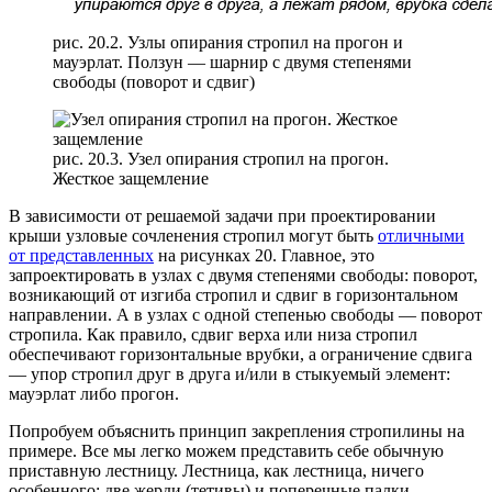
рис. 20.2. Узлы опирания стропил на прогон и
мауэрлат. Ползун — шарнир с двумя степенями
свободы (поворот и сдвиг)
рис. 20.3. Узел опирания стропил на прогон.
Жесткое защемление
В зависимости от решаемой задачи при проектировании
крыши узловые сочленения стропил могут быть
отличными
от представленных
на рисунках 20. Главное, это
запроектировать в узлах с двумя степенями свободы: поворот,
возникающий от изгиба стропил и сдвиг в горизонтальном
направлении. А в узлах с одной степенью свободы — поворот
стропила. Как правило, сдвиг верха или низа стропил
обеспечивают горизонтальные врубки, а ограничение сдвига
— упор стропил друг в друга и/или в стыкуемый элемент:
мауэрлат либо прогон.
Попробуем объяснить принцип закрепления стропилины на
примере. Все мы легко можем представить себе обычную
приставную лестницу. Лестница, как лестница, ничего
особенного: две жерди (тетивы) и поперечные палки–