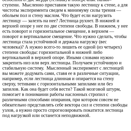
ступени. Мысленно приставим такую лестницу к стене, а для
чистоты эксперимента сведем к минимуму силы трения —
обольем пол и стену маслом. Что будет если нагрузить
лестницу — залезть на нее? Лестница рухнет. В нижней и
верхней опоре у нее по две степени свободы. В нижнем, у нее
есть поворот и горизонтальное смещение, в верхнем —
поворот и вертикальное смещение. Что нужно сделать, чтобы
лестница стала устойчивой и держала нагрузку (вес
человека)? А нужно всего-то лишить ее одной (из четырех)
степени свободы: горизонтальной в нижней либо
вертикальной в верхней опоре. Иными словами нужно
закрепить низ или верх лестницы. Получаем устойчивую и
стабильную систему. Мысленный эксперимент с лестницей
вы можете додумать сами, ставя ее в различные ситуации,
например, если лестница длинная и опирается на стену
сверху, тетивами с горизонтальными запилами или без
запилов. Как она будет себя вести? Такой мозговой штурм,
помогает в понимании работы наслонных стропил с
различными способами опирания, при котором совсем не
обязательно представлять себе вектора сил и степени свободы
узлов, а нужно просто спрогнозировать покатится лестница
под нагрузкой или останется неподвижной.