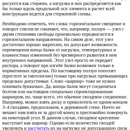
рисуются как стержни, а нагрузка в них распределяется как
бы только вдоль продольной оси элемента и расчет всей
конструкции ведется для стержневой схемы.
Необходимо отметить, что слова: горизонтальное смещение и
поворот совсем не означают, что, например, ползун — узел с
двумя степенями свободы произвольно передвигается в
горизонтальном направлении. На самом деле, этот узел
достаточно хорошо закреплен, но допускает возможность
перемещения конца балки от нагрузки, температурных и
влажностных изменений без чрезмерного развития в нем
внутренних напряжений. Этот узел просто не передает
распора, а поворот при изгибе балки возможен только в
нормативных пределах. По настоящему ползун поползет
(простите за тавтологию) только при нагрузках превышающих
предельно допустимые. Слово «шарнир» тоже не нужно
понимать буквально. Да, концы балок могут соединяться
болтом или настоящим специально спроектированным
шарниром, но, чаще всего, это обычное гвоздевое соединение.
Например, можно взять доску и приколотить ее одним концом
3–4 гвоздями, предположим, к деревянной стене. Ничто не
мешает нам взять ее за другой конец и преспокойно повернуть
на некоторый угол. В данном случае, гвоздевое крепление
выступает как шарнир. Однако если количество гвоздей
увеличить и
рассчитать
их на нагрузку не допускающую среза