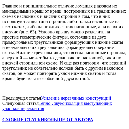
Главное и принципиальное отличие ломаных (назовем их
мансардными) крыш от крыш, построенных на традиционных
схемах наслонных и висячих стропил в том, что в них
используются два типа стропил: либо только наслонные на
всех скатах, либо на нижних скатах наслонные, а на верхних
висячие (рис. 63). Условно крышу можно разделить на
простые геометрические фигуры, состоящие из двух
прямоугольных треугольников формирующих нижние скаты
и венчающего их треугольника формирующего верхние
скаты. Нижние треугольники, это всегда наслонные стропила,
а верхний — может быть сделан как по наслонной, так и по
висячей стропильной схеме. И еще раз повторим, что верхний
треугольник не обязательно должен быть с другим наклоном
скатов, он может повторять уклон нижних скатов и тогда
крыша будет казаться обычной двухскатной.
Предыдущая статья
Усиление деревянных конструкций
Следующая статья
Тепло-, звукоизоляция выступающих
участков перекрытия
СХОЖИЕ СТАТЬИ
БОЛЬШЕ ОТ АВТОРА