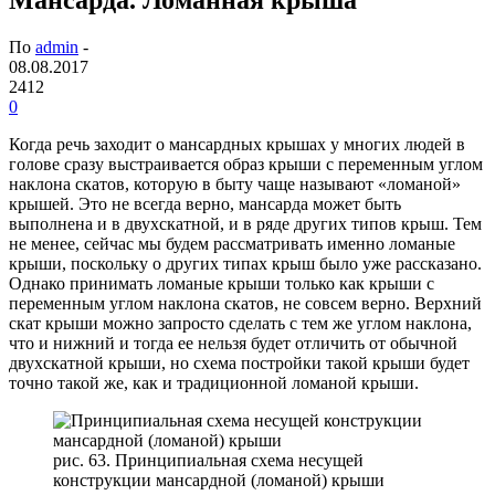
По
admin
-
08.08.2017
2412
0
Когда речь заходит о мансардных крышах у многих людей в
голове сразу выстраивается образ крыши с переменным углом
наклона скатов, которую в быту чаще называют «ломаной»
крышей. Это не всегда верно, мансарда может быть
выполнена и в двухскатной, и в ряде других типов крыш. Тем
не менее, сейчас мы будем рассматривать именно ломаные
крыши, поскольку о других типах крыш было уже рассказано.
Однако принимать ломаные крыши только как крыши с
переменным углом наклона скатов, не совсем верно. Верхний
скат крыши можно запросто сделать с тем же углом наклона,
что и нижний и тогда ее нельзя будет отличить от обычной
двухскатной крыши, но схема постройки такой крыши будет
точно такой же, как и традиционной ломаной крыши.
рис. 63. Принципиальная схема несущей
конструкции мансардной (ломаной) крыши