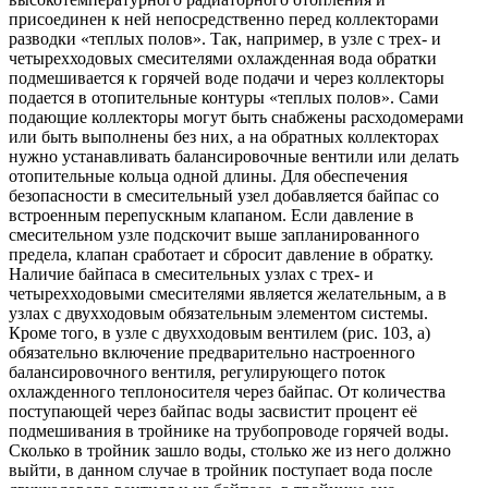
присоединен к ней непосредственно перед коллекторами
разводки «теплых полов». Так, например, в узле с трех- и
четырехходовых смесителями охлажденная вода обратки
подмешивается к горячей воде подачи и через коллекторы
подается в отопительные контуры «теплых полов». Сами
подающие коллекторы могут быть снабжены расходомерами
или быть выполнены без них, а на обратных коллекторах
нужно устанавливать балансировочные вентили или делать
отопительные кольца одной длины. Для обеспечения
безопасности в смесительный узел добавляется байпас со
встроенным перепускным клапаном. Если давление в
смесительном узле подскочит выше запланированного
предела, клапан сработает и сбросит давление в обратку.
Наличие байпаса в смесительных узлах с трех- и
четырехходовыми смесителями является желательным, а в
узлах с двухходовым обязательным элементом системы.
Кроме того, в узле с двухходовым вентилем (рис. 103, а)
обязательно включение предварительно настроенного
балансировочного вентиля, регулирующего поток
охлажденного теплоносителя через байпас. От количества
поступающей через байпас воды засвистит процент её
подмешивания в тройнике на трубопроводе горячей воды.
Сколько в тройник зашло воды, столько же из него должно
выйти, в данном случае в тройник поступает вода после