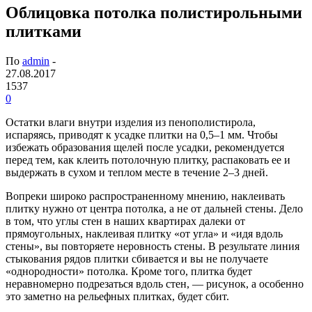
Облицовка потолка полистирольными
плитками
По
admin
-
27.08.2017
1537
0
Остатки влаги внутри изделия из пенополистирола,
испаряясь, приводят к усадке плитки на 0,5–1 мм. Чтобы
избежать образования щелей после усадки, рекомендуется
перед тем, как клеить потолочную плитку, распаковать ее и
выдержать в сухом и теплом месте в течение 2–3 дней.
Вопреки широко распространенному мнению, наклеивать
плитку нужно от центра потолка, а не от дальней стены. Дело
в том, что углы стен в наших квартирах далеки от
прямоугольных, наклеивая плитку «от угла» и «идя вдоль
стены», вы повторяете неровность стены. В результате линия
стыкования рядов плитки сбивается и вы не получаете
«однородности» потолка. Кроме того, плитка будет
неравномерно подрезаться вдоль стен, — рисунок, а особенно
это заметно на рельефных плитках, будет сбит.