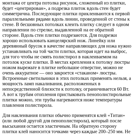
монтажа от центра потолка рисунок, сложенный из плитки,
будет «центрирован», а подрезка плиток вдоль стен будет
симметрична. Последующие плитки приклеиваются к первой
параллельными рядами вдоль линии, проведенной от стены к
стене. В бесшовных потолках клеить плитку следует в одном
направлении по стрелке, выдавленной на ее обратной
стороне. Вдоль стен плитки подрезаются. Для подрезки
хорошо использовать канцелярский нож. Линейку или
деревянный брусок в качестве направляющих для ножа нужно
устанавливать на той части плитки, которая идет на выброс,
для того чтобы не смять полистирол в наклеиваемом на
потолок куске плитки. В местах крепления к потолку люстры
ножом вырежьте в плитке небольшое отверстие, можно не
очень аккуратное — оно закроется «стаканом» люстры.
Встроенные светильники в этих потолках применять нельзя, а
мощность ламп накаливания, расположенных в
непосредственной близости к потолку, ограничивается 60 Вт.
А вот к трубам отопления пристыковать пенополистирольные
плитки можно, эти трубы нагреваются ниже температуры
плавления полистирола.
Для наклеивания плитки обычно применятся клей «Титан»
(или любой другой для пенополистирола), который после
высыхания остается эластичным. На обратную сторону
плитки клей наносится точками через каждые 200–250 мм. Не