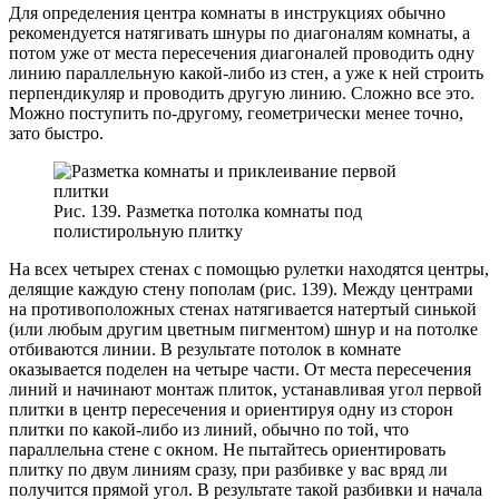
Для определения центра комнаты в инструкциях обычно
рекомендуется натягивать шнуры по диагоналям комнаты, а
потом уже от места пересечения диагоналей проводить одну
линию параллельную какой-либо из стен, а уже к ней строить
перпендикуляр и проводить другую линию. Сложно все это.
Можно поступить по-другому, геометрически менее точно,
зато быстро.
Рис. 139. Разметка потолка комнаты под
полистирольную плитку
На всех четырех стенах с помощью рулетки находятся центры,
делящие каждую стену пополам (рис. 139). Между центрами
на противоположных стенах натягивается натертый синькой
(или любым другим цветным пигментом) шнур и на потолке
отбиваются линии. В результате потолок в комнате
оказывается поделен на четыре части. От места пересечения
линий и начинают монтаж плиток, устанавливая угол первой
плитки в центр пересечения и ориентируя одну из сторон
плитки по какой-либо из линий, обычно по той, что
параллельна стене с окном. Не пытайтесь ориентировать
плитку по двум линиям сразу, при разбивке у вас вряд ли
получится прямой угол. В результате такой разбивки и начала