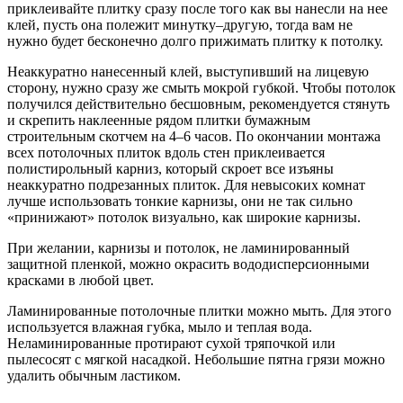
приклеивайте плитку сразу после того как вы нанесли на нее
клей, пусть она полежит минутку–другую, тогда вам не
нужно будет бесконечно долго прижимать плитку к потолку.
Неаккуратно нанесенный клей, выступивший на лицевую
сторону, нужно сразу же смыть мокрой губкой. Чтобы потолок
получился действительно бесшовным, рекомендуется стянуть
и скрепить наклеенные рядом плитки бумажным
строительным скотчем на 4–6 часов. По окончании монтажа
всех потолочных плиток вдоль стен приклеивается
полистирольный карниз, который скроет все изъяны
неаккуратно подрезанных плиток. Для невысоких комнат
лучше использовать тонкие карнизы, они не так сильно
«принижают» потолок визуально, как широкие карнизы.
При желании, карнизы и потолок, не ламинированный
защитной пленкой, можно окрасить вододисперсионными
красками в любой цвет.
Ламинированные потолочные плитки можно мыть. Для этого
используется влажная губка, мыло и теплая вода.
Неламинированные протирают сухой тряпочкой или
пылесосят с мягкой насадкой. Небольшие пятна грязи можно
удалить обычным ластиком.