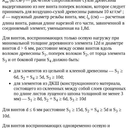
R
(кг/см²) — расчетное сопротивление сухой древесины
вв
выдергиванию из нее винта поперек волокон, которое следует
принимать для воздушно-сухой древесины равным 10 кг/см² ;
d
— наружный диаметр резьбы винта, мм;
l
(см) — расчетная
o
длина винта, равная длине нарезной его части, завинченной в
соединяемый элемент, уменьшенная на 1,8d.
Для винтов, воспринимающих только осевую нагрузку при
минимальной толщине деревянного элемента 12d и диаметре
винтов d > 6 мм, расстояние между осями винтов вдоль
волокон древесины S
, поперек волокон S
, от торца элемента
1
2
S
и от боковой грани S
должно быть:
3
4
для элементов из цельной и клееной древесины — S
≥
1
6d, S
= S
≥ 5d, S
≥ 10d;
2
4
3
для элементов из ДКШ (конструкционного материала,
состоящего из склеенных между собой слоев срощенных
по длине листов лущеного шпона толщиной не менее 3
мм) — S
≥ 8d, S
= S
≥ 6d, S
≥ 10d
1
2
4
3
Для винтов d ≤ 6 мм расстояние S
≥ 15d, S
= S
≥ 5d и S
≥
1
2
4
3
10d.
Для винтов воспринимающих одновременно осевую и