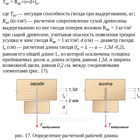
Т
= R
×π×d×
l
,
вг
вг
o
где
T
— несущая способность гвоздя при выдергивании, кг;
вг
R
(кг/см²) — расчетное сопротивление сухой древесины
вг
выдергиванию из нее гвоздя поперек волокон R
= 3 кг/см²
вг
при сырой древесине, учитывая опасность появления трещин
усушки в зоне гвоздя R
= 1 кг/см²;
d
(см) — диаметр гвоздя;
вг
l
(см) — расчетная длина гвоздя (
l
= L — a — 1,5d -0,2
),
o
o
равная его общей длине L, из которой исключены толщина
прибиваемых досок
а
, длина острия, равная
1,5d
, и ширина
возможной щели, равная
0,2 см
, между соединяемыми
элементами (рис. 17).
рис. 17. Определение расчетной рабочей длины