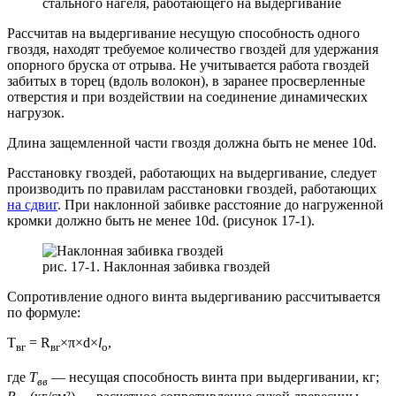
стального нагеля, работающего на выдергивание
Рассчитав на выдергивание несущую способность одного
гвоздя, находят требуемое количество гвоздей для удержания
опорного бруска от отрыва. Не учитывается работа гвоздей
забитых в торец (вдоль волокон), в заранее просверленные
отверстия и при воздействии на соединение динамических
нагрузок.
Длина защемленной части гвоздя должна быть не менее 10d.
Расстановку гвоздей, работающих на выдергивание, следует
производить по правилам расстановки гвоздей, работающих
на сдвиг
. При наклонной забивке расстояние до нагруженной
кромки должно быть не менее 10d. (рисунок 17-1).
рис. 17-1. Наклонная забивка гвоздей
Сопротивление одного винта выдергиванию рассчитывается
по формуле:
Т
= R
×π×d×
l
,
вг
вг
o
где
T
— несущая способность винта при выдергивании, кг;
вв