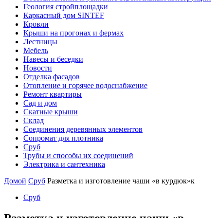
Геология стройплощадки
Каркасный дом SINTEF
Кровли
Крыши на прогонах и фермах
Лестницы
Мебель
Навесы и беседки
Новости
Отделка фасадов
Отопление и горячее водоснабжение
Ремонт квартиры
Сад и дом
Скатные крыши
Склад
Соединения деревянных элементов
Сопромат для плотника
Сруб
Трубы и способы их соединений
Электрика и сантехника
Домой
Сруб
Разметка и изготовление чаши «в курдюк»к
Сруб
Разметка и изготовление чаши «в