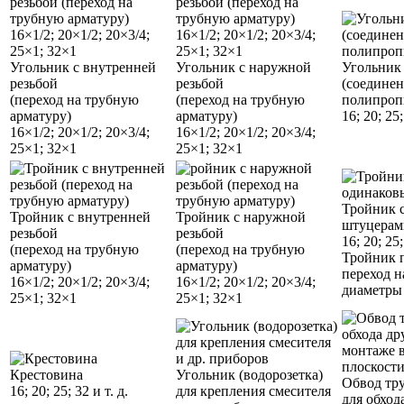
Угольник с внутренней
Угольник с наружной
Угольник 
резьбой
резьбой
(соединен
(переход на трубную
(переход на трубную
полипроп
арматуру)
арматуру)
16; 20; 25;
16×1/2; 20×1/2; 20×3/4;
16×1/2; 20×1/2; 20×3/4;
25×1; 32×1
25×1; 32×1
Тройник 
Тройник с внутренней
Тройник с наружной
штуцерам
резьбой
резьбой
16; 20; 25;
(переход на трубную
(переход на трубную
Тройник 
арматуру)
арматуру)
переход н
16×1/2; 20×1/2; 20×3/4;
16×1/2; 20×1/2; 20×3/4;
диаметры
25×1; 32×1
25×1; 32×1
Крестовина
Угольник (водорозетка)
Обвод тр
16; 20; 25; 32 и т. д.
для крепления смесителя
для обход