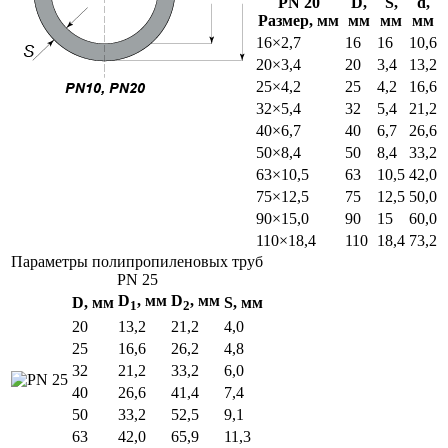
PN 20
D,
S,
d,
Размер, мм
мм
мм
мм
16×2,7
16
16
10,6
20×3,4
20
3,4
13,2
25×4,2
25
4,2
16,6
32×5,4
32
5,4
21,2
40×6,7
40
6,7
26,6
50×8,4
50
8,4
33,2
63×10,5
63
10,5
42,0
75×12,5
75
12,5
50,0
90×15,0
90
15
60,0
110×18,4
110
18,4
73,2
Параметры полипропиленовых труб
PN 25
D
, мм
D
, мм
D, мм
S, мм
1
2
20
13,2
21,2
4,0
25
16,6
26,2
4,8
32
21,2
33,2
6,0
40
26,6
41,4
7,4
50
33,2
52,5
9,1
63
42,0
65,9
11,3