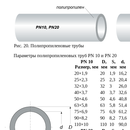
Рис. 20. Полипропиленовые трубы
Параметры полипропиленовых труб PN 10 и PN 20
PN 10
D,
S,
d,
Размер, мм
мм
мм
мм
20×1,9
20
1,9
16,2
25×2,3
25
2,3
20,4
32×3,0
32
3
26,0
40×3,7
40
3,7
32,6
50×4,6
50
4,6
40,8
63×5,8
63
5,8
51,4
75×6,9
75
6,9
61,2
90×8,2
90
8,2
73,6
110×10
110
10
90,0