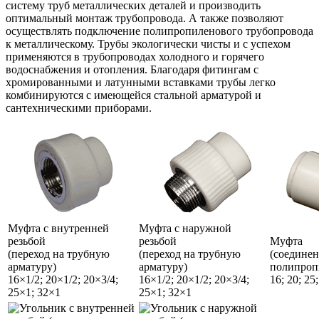
систему труб металлических деталей и производить
оптимальный монтаж трубопровода. А также позволяют
осуществлять подключение полипропиленового трубопровода
к металлическому. Трубы экологически чисты и с успехом
применяются в трубопроводах холодного и горячего
водоснабжения и отопления. Благодаря фитингам с
хромированными и латунными вставками трубы легко
комбинируются с имеющейся стальной арматурой и
сантехническими приборами.
Муфта с внутренней
Муфта с наружной
резьбой
резьбой
Муфта
(переход на трубную
(переход на трубную
(соединен
арматуру)
арматуру)
полипроп
16×1/2; 20×1/2; 20×3/4;
16×1/2; 20×1/2; 20×3/4;
16; 20; 25;
25×1; 32×1
25×1; 32×1