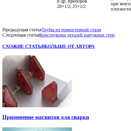
и др. приборов
при монт
20×1/2; 25×1/2
плоскост
Предыдущая статья
Трубы из тонкостенной стали
Следующая статья
Конструкции деталей наружных стен
СХОЖИЕ СТАТЬИ
БОЛЬШЕ ОТ АВТОРА
Применение магнитов для сварки