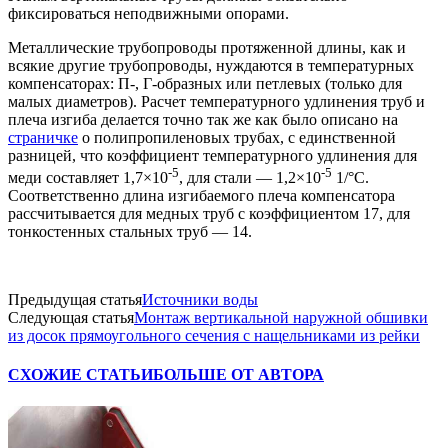
фиксироваться неподвижными опорами.
Металлические трубопроводы протяженной длины, как и
всякие другие трубопроводы, нуждаются в температурных
компенсаторах: П-, Г-образных или петлевых (только для
малых диаметров). Расчет температурного удлинения труб и
плеча изгиба делается точно так же как было описано на
страничке
о полипропиленовых трубах, с единственной
разницей, что коэффициент температурного удлинения для
-5
-5
меди составляет 1,7×10
, для стали — 1,2×10
1/°С.
Соответственно длина изгибаемого плеча компенсатора
рассчитывается для медных труб с коэффициентом 17, для
тонкостенных стальных труб — 14.
Предыдущая статья
Источники воды
Следующая статья
Монтаж вертикальной наружной обшивки
из досок прямоугольного сечения с нащельниками из рейки
СХОЖИЕ СТАТЬИ
БОЛЬШЕ ОТ АВТОРА