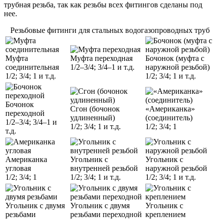
трубная резьба, так как резьбы всех фитингов сделаны под
нее.
Резьбовые фитинги для стальных водогазопроводных труб
Муфта
Муфта переходная
Бочонок (муфта с
соединительная
1/2–3/4; 3/4–1 и т.д.
наружной резьбой)
1/2; 3/4; 1 и т.д.
1/2; 3/4; 1 и т.д.
Бочонок
Сгон (бочонок
«Американка»
переходной
удлиненный)
(соединитель)
1/2–3/4; 3/4–1 и
1/2; 3/4; 1 и т.д.
1/2; 3/4; 1
т.д.
Американка
Угольник с
Угольник с
угловая
внутренней резьбой
наружной резьбой
1/2; 3/4; 1
1/2; 3/4; 1 и т.д.
1/2; 3/4; 1 и т.д.
Угольник с двумя
Угольник с двумя
Угольник с
резьбами
резьбами переходной
креплением