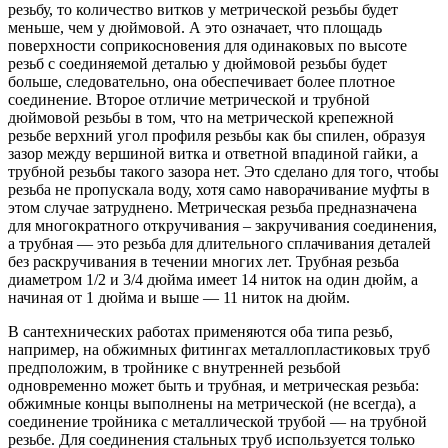
резьбу, то количество витков у метрической резьбы будет
меньше, чем у дюймовой. А это означает, что площадь
поверхности соприкосновения для одинаковых по высоте
резьб с соединяемой деталью у дюймовой резьбы будет
больше, следовательно, она обеспечивает более плотное
соединение. Второе отличие метрической и трубной
дюймовой резьбы в том, что на метрической крепежной
резьбе верхний угол профиля резьбы как бы спилен, образуя
зазор между вершиной витка и ответной впадиной гайки, а
трубной резьбы такого зазора нет. Это сделано для того, чтобы
резьба не пропускала воду, хотя само наворачивание муфты в
этом случае затруднено. Метрическая резьба предназначена
для многократного откручивания – закручивания соединения,
а трубная — это резьба для длительного сплачивания деталей
без раскручивания в течении многих лет. Трубная резьба
диаметром 1/2 и 3/4 дюйма имеет 14 ниток на один дюйм, а
начиная от 1 дюйма и выше — 11 ниток на дюйм.
В сантехнических работах применяются оба типа резьб,
например, на обжимных фитингах металлопластиковых труб
предположим, в тройнике с внутренней резьбой
одновременно может быть и трубная, и метрическая резьба:
обжимные концы выполнены на метрической (не всегда), а
соединение тройника с металлической трубой — на трубной
резьбе. Для соединения стальных труб используется только