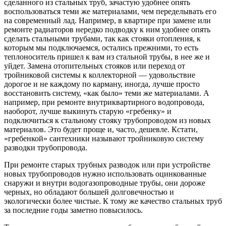
сделанного из стальных труб, зачастую удобнее опять
воспользоваться теми же материалами, чем переделывать его
на современный лад. Например, в квартире при замене или
ремонте радиаторов нередко подводку к ним удобнее опять
сделать стальными трубами, так как стояки отопления, к
которым мы подключаемся, остались прежними, то есть
теплоноситель пришел к вам из стальной трубы, в нее же и
уйдет. Замена отопительных стояков или переход от
тройниковой системы к коллекторной — удовольствие
дорогое и не каждому по карману, иногда, лучше просто
восстановить систему, «как было» теми же материалами. А
например, при ремонте внутриквартирного водопровода,
наоборот, лучше выкинуть старую «гребенку» и
подключиться к стальному стояку трубопроводом из новых
материалов. Это будет проще и, часто, дешевле. Кстати,
«гребенкой» сантехники называют тройниковую систему
разводки трубопровода.
При ремонте старых трубных разводок или при устройстве
новых трубопроводов нужно использовать оцинкованные
снаружи и внутри водогазопроводные трубы, они дороже
черных, но обладают большей долговечностью и
экологически более чистые. К тому же качество стальных труб
за последние годы заметно повысилось.