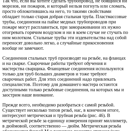
Так что, если вы хотите сделать трубопровод, не боящийся ни
морозов, ни пожаров, и который нельзя погнуть или сломать,
просто облокотившись на него, то такими свойствами
обладает только старая добрая стальная труба. Пластмассовые
трубы, соединения на пайке медных трубопроводов при
пожаре могут расплавиться, при замораживании их нужно
отогревать горячим воздухом и ни в коем случае не стучать по
ним молотком. Стальные трубы эти издевательства над собой
переносят довольно легко, а случайные прикосновения
вообще не замечают.
Соединения стальных труб производят на резьбе, на фланцах
и на сварке. Сварочные работы требуют обучения и
мастерства сварщика. Фланцевые соединения используются
только для труб больших диаметров и тоже требуют
сварочных работ. Для этих соединений надо привлекать
специалистов. Поэтому для домашнего мастера остаются
доступными только резьбовые соединения, на которых мы и
заострим наше внимание.
Прежде всего, необходимо разобраться с самой резьбой.
Существует несколько типов резьб, нас, в конечном итоге,
интересуют метрическая и трубная резьба (рис. 46). В
метрической резьбе за единицу измерения принят миллиметр,
в дюймовой, соответственно — дюйм. Метрическая резьба