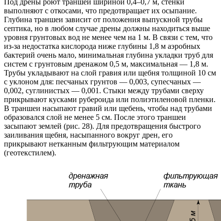
Под дрены роют траншеи шириной 0,4–0,7 м, стенки
выполняют с откосами, что предотвращает их осыпание.
Глубина траншеи зависит от положения выпускной трубы
септика, но в любом случае дрены должны находиться выше
уровня грунтовых вод не менее чем на 1 м. В связи с тем, что
из-за недостатка кислорода ниже глубины 1,8 м аэробных
бактерий очень мало, минимальная глубина укладки труб для
систем с грунтовым дренажом 0,5 м, максимальная — 1,8 м.
Трубы укладывают на слой гравия или щебня толщиной 10 см
с уклоном для: песчаных грунтов — 0,003, супесчаных —
0,002, суглинистых — 0,001. Стыки между трубами сверху
прикрывают кусками рубероида или полиэтиленовой пленки.
В траншеи насыпают гравий или щебень, чтобы над трубами
образовался слой не менее 5 см. После этого траншеи
засыпают землей (рис. 28). Для предотвращения быстрого
заиливания щебня, насыпанного вокруг дрен, его
прикрывают нетканным фильтрующим материалом
(геотекстилем).