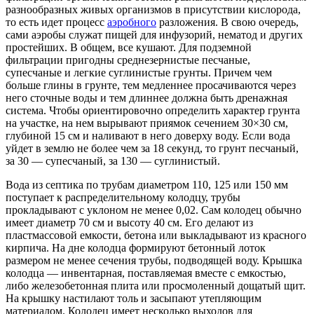
разнообразных живых организмов в присутствии кислорода,
то есть идет процесс
аэробного
разложения. В свою очередь,
сами аэробы служат пищей для инфузорий, нематод и других
простейших. В общем, все кушают. Для подземной
фильтрации пригодны среднезернистые песчаные,
супесчаные и легкие суглинистые грунты. Причем чем
больше глины в грунте, тем медленнее просачиваются через
него сточные воды и тем длиннее должна быть дренажная
система. Чтобы ориентировочно определить характер грунта
на участке, на нем вырывают приямок сечением 30×30 см,
глубиной 15 см и наливают в него доверху воду. Если вода
уйдет в землю не более чем за 18 секунд, то грунт песчаный,
за 30 — супесчаный, за 130 — суглинистый.
Вода из септика по трубам диаметром 110, 125 или 150 мм
поступает к распределительному колодцу, трубы
прокладывают с уклоном не менее 0,02. Сам колодец обычно
имеет диаметр 70 см и высоту 40 см. Его делают из
пластмассовой емкости, бетона или выкладывают из красного
кирпича. На дне колодца формируют бетонный лоток
размером не менее сечения трубы, подводящей воду. Крышка
колодца — инвентарная, поставляемая вместе с емкостью,
либо железобетонная плита или просмоленный дощатый щит.
На крышку настилают толь и засыпают утепляющим
материалом. Колодец имеет несколько выходов для