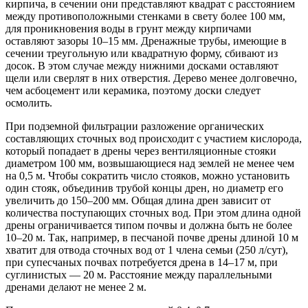
кирпича, в сечении они представляют квадрат с расстоянием
между противоположными стенками в свету более 100 мм,
для проникновения воды в грунт между кирпичами
оставляют зазоры 10–15 мм. Дренажные трубы, имеющие в
сечении треугольную или квадратную форму, сбивают из
досок. В этом случае между нижними досками оставляют
щели или сверлят в них отверстия. Дерево менее долговечно,
чем асбоцемент или керамика, поэтому доски следует
осмолить.
При подземной фильтрации разложение органических
составляющих сточных вод происходит с участием кислорода,
который попадает в дрены через вентиляционные стояки
диаметром 100 мм, возвышающиеся над землей не менее чем
на 0,5 м. Чтобы сократить число стояков, можно установить
один стояк, объединив трубой концы дрен, но диаметр его
увеличить до 150–200 мм. Общая длина дрен зависит от
количества поступающих сточных вод. При этом длина одной
дрены ограничивается типом почвы и должна быть не более
10–20 м. Так, например, в песчаной почве дрены длиной 10 м
хватит для отвода сточных вод от 1 члена семьи (250 л/сут),
при супесчаных почвах потребуется дрена в 14–17 м, при
суглинистых — 20 м. Расстояние между параллельными
дренами делают не менее 2 м.