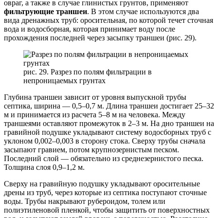
овраг, а также в случае глинистых грунтов, применяют
фильтрующие траншеи
. В этом случае используются два
вида дренажных труб: оросительная, по которой течет сточная
вода и водосборная, которая принимает воду после
прохождения последней через засыпку траншеи (рис. 29).
рис. 29. Разрез по полям фильтрации в
непроницаемых грунтах
Глубина траншеи зависит от уровня выпускной трубы
септика, ширина — 0,5–0,7 м. Длина траншеи достигает 25–32
м и принимается из расчета 5–8 м на человека. Между
траншеями оставляют промежуток в 2–3 м. На дно траншеи на
гравийной подушке укладывают систему водосборных труб с
уклоном 0,002–0,003 в сторону стока. Сверху трубы сначала
засыпают гравием, потом крупнозернистым песком.
Последний слой — обязательно из среднезернистого песка.
Толщина слоя 0,9–1,2 м.
Сверху на гравийную подушку укладывают оросительные
дрены из труб, через которые из септика поступают сточные
воды. Трубы накрывают рубероидом, толем или
полиэтиленовой пленкой, чтобы защитить от поверхностных