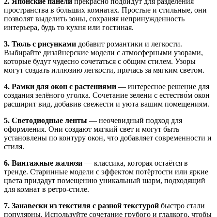
2. Японские панели
прекрасно подойдут для разделения
пространства в больших комнатах. Простые и стильные, они
позволят выделить зоны, сохраняя непринужденность
интерьера, будь то кухня или гостиная.
3. Тюль с рисунками
добавит романтики и легкости.
Выбирайте дизайнерские модели с атмосферными узорами,
которые будут чудесно сочетаться с общим стилем. Узоры
могут создать иллюзию легкости, прячась за мягким светом.
4. Рамки для окон с растениями
— интересное решение для
создания зелёного уголка. Сочетание зелени с естество́м окон
расширит вид, добавив свежести и уюта вашим помещениям.
5. Светодиодные ленты
— неочевидный подход для
оформления. Они создают мягкий свет и могут быть
установлены по контуру окон, что добавляет современности и
стиля.
6. Винтажные жалюзи
— классика, которая остаётся в
тренде. Старинные модели с эффектом потёртости или яркие
цвета придадут помещению уникальный шарм, подходящий
для комнат в ретро-стиле.
7. Занавески из текстиля с разной текстурой
быстро стали
популярны. Используйте сочетание грубого и гладкого, чтобы