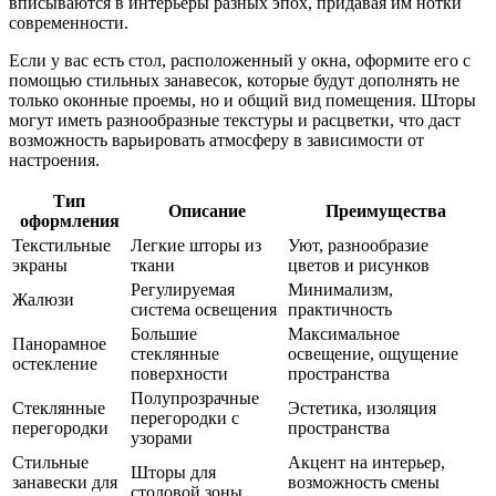
вписываются в интерьеры разных эпох, придавая им нотки
современности.
Если у вас есть стол, расположенный у окна, оформите его с
помощью стильных занавесок, которые будут дополнять не
только оконные проемы, но и общий вид помещения. Шторы
могут иметь разнообразные текстуры и расцветки, что даст
возможность варьировать атмосферу в зависимости от
настроения.
Тип
Описание
Преимущества
оформления
Текстильные
Легкие шторы из
Уют, разнообразие
экраны
ткани
цветов и рисунков
Регулируемая
Минимализм,
Жалюзи
система освещения
практичность
Большие
Максимальное
Панорамное
стеклянные
освещение, ощущение
остекление
поверхности
пространства
Полупрозрачные
Стеклянные
Эстетика, изоляция
перегородки с
перегородки
пространства
узорами
Стильные
Акцент на интерьер,
Шторы для
занавески для
возможность смены
столовой зоны