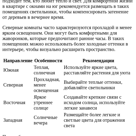
подходит тем, кто любит тепло и свет. Для комфортной жизни
в квартире с окнами на юг рекомендуется размещать в таких
помещениях светильники, чтобы компенсировать затенение
от деревьев в вечернее время.
Северные комнаты часто характеризуются прохладой и менее
ярким освещением. Они могут быть комфортными для
жаворонков, которые предпочитают ранние часы. В таких
помещениях можно использовать более холодные оттенки в
интерьере, чтобы визуально расширить пространство.
Направление
Особенности
Рекомендации
Теплая,
Используйте яркие цвета,
Южная
солнечная
расставляйте растения для уюта
Прохладная,
Выбирайте теплые оттенки,
Северная
менее
добавляйте светильники
освещенная
Яркое
Создавайте крепкие связи с
Восточная
утреннее
исходом солнца, используйте
солнце
легкие занавеси
Размещайте более легкие и
Солнечные
Западная
светлые цвета для отражения
вечера
света