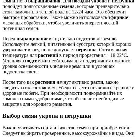
комнатного
выращивания
. Для
посадки
укропа
и
петрушки
подойдут подготовленные
семена
, которые предварительно
стоит замочить в теплой воде на 12-24 часа. Это обеспечит
быстрое прорастание. Также можно использовать
эфирные
масла для обработки, чтобы увеличить энергетический
потенциал семян.
Перед
выращиванием
тщательно подготовьте
землю
.
Используйте легкий, питательный субстрат, который хорошо
удерживает влагу, но не допускает
перелива
. Оптимальная
температура для
растений
в период прорастания – 18-22°C.
Установка
подсветки
необходима для поддержания нужного
уровня освещенности в зимнее время или в условиях
недостатка света.
После того как
растения
начнут активно
расти
, важно
следить за их состоянием. Убедитесь, что появились крепкие и
здоровые побеги. При необходимости подкормивайте их
комплексными удобрениями, что обеспечит необходимые
вещества для хорошего развития.
Выбор семян укропа и петрушки
Важно учитывать сорта и качество семян при приобретении.
Следует выбирать проверенные, высокоурожайные виды. Они