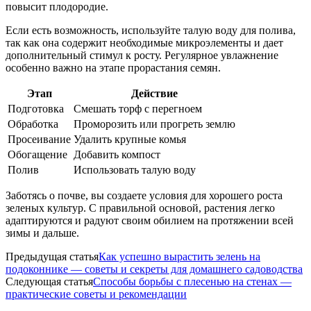
повысит плодородие.
Если есть возможность, используйте талую воду для полива,
так как она содержит необходимые микроэлементы и дает
дополнительный стимул к росту. Регулярное увлажнение
особенно важно на этапе прорастания семян.
Этап
Действие
Подготовка
Смешать торф с перегноем
Обработка
Проморозить или прогреть землю
Просеивание
Удалить крупные комья
Обогащение
Добавить компост
Полив
Использовать талую воду
Заботясь о почве, вы создаете условия для хорошего роста
зеленых культур. С правильной основой, растения легко
адаптируются и радуют своим обилием на протяжении всей
зимы и дальше.
Предыдущая статья
Как успешно вырастить зелень на
подоконнике — советы и секреты для домашнего садоводства
Следующая статья
Способы борьбы с плесенью на стенах —
практические советы и рекомендации