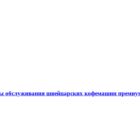
сы обслуживания швейцарских кофемашин премиу