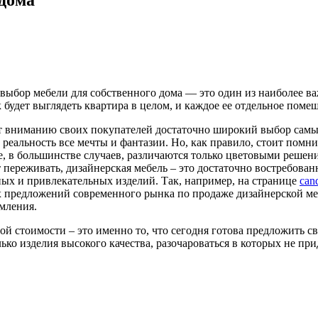
 выбор мебели для собственного дома — это один из наиболее 
 будет выглядеть квартира в целом, и каждое ее отдельное поме
т вниманию своих покупателей достаточно широкий выбор самы
в реальность все мечты и фантазии. Но, как правило, стоит пом
е, в большинстве случаев, различаются только цветовыми решени
т переживать, дизайнерская мебель – это достаточно востребов
х и привлекательных изделий. Так, например, на странице
can
 предложений современного рынка по продаже дизайнерской меб
мления.
ой стоимости – это именно то, что сегодня готова предложить с
ько изделия высокого качества, разочароваться в которых не при