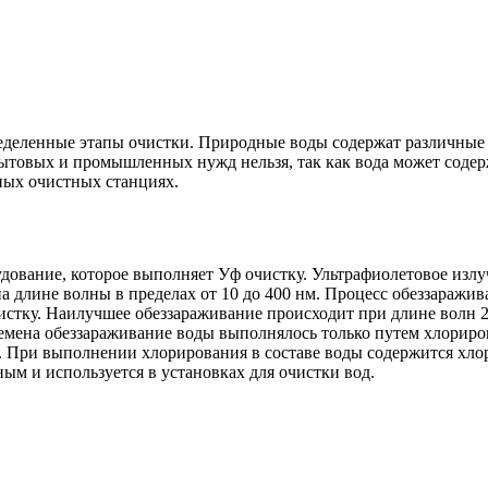
деленные этапы очистки. Природные воды содержат различные п
товых и промышленных нужд нельзя, так как вода может содерж
ных очистных станциях.
ование, которое выполняет Уф очистку. Ультрафиолетовое излуч
а длине волны в пределах от 10 до 400 нм. Процесс обеззаражив
истку. Наилучшее обеззараживание происходит при длине волн 2
емена обеззараживание воды выполнялось только путем хлориров
 При выполнении хлорирования в составе воды содержится хлор
ым и используется в установках для очистки вод.