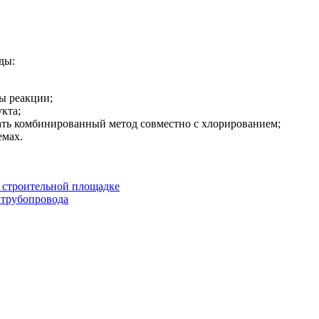
ды:
ы реакции;
укта;
ать комбинированный метод совместно с хлорированием;
емах.
 строительной площадке
 трубопровода