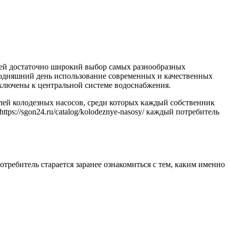
лей достаточно широкий выбор самых разнообразных
годняшний день использование современных и качественных
дключены к центральной системе водоснабжения.
ей колодезных насосов, среди которых каждый собственник
ps://sgon24.ru/catalog/kolodeznye-nasosy/ каждый потребитель
требитель старается заранее ознакомиться с тем, каким именно