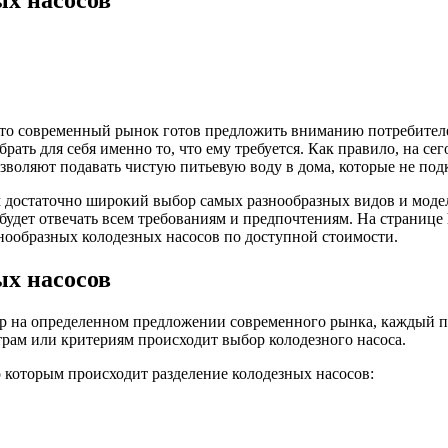
, что современный рынок готов предложить вниманию потребите
ать для себя именно то, что ему требуется.
Как правило, на се
озволяют подавать чистую питьевую воду в дома, которые не по
достаточно широкий выбор самых разнообразных видов и модел
удет отвечать всем требованиям и предпочтениям. На странице htt
нообразных колодезных насосов по доступной стоимости.
х насосов
ор на определенном предложении современного рынка, каждый по
трам или критериям происходит выбор колодезного насоса.
 которым происходит разделение колодезных насосов: