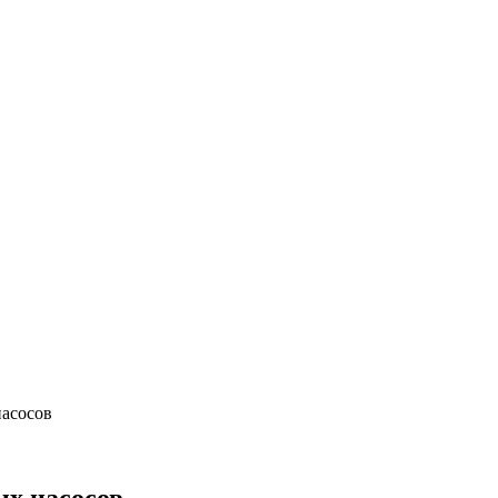
асосов
х насосов