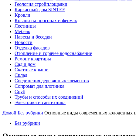
Геология стройплощадки
Каркасный дом SINTEF
Кровли
Крыши на прогонах и фермах
Лестницы
Мебель
Навесы и беседки
Новости
Отделка фасадов
Отопление и горячее водоснабжение
Ремонт квартиры
Сад и дом
Скатные крыши
Склад
Соединения деревянных элементов
Сопромат для плотника
Сруб
Трубы и способы их соединений
Электрика и сантехника
Домой
Без рубрики
Основные виды современных колодезных н
Без рубрики
Основные виды современных колодезны