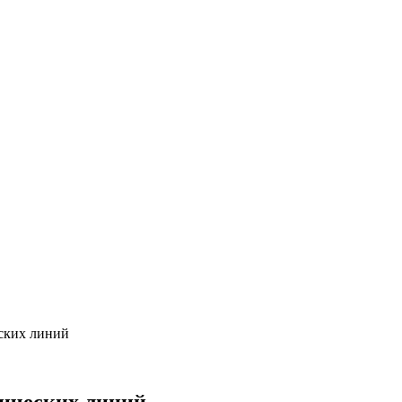
ских линий
ических линий