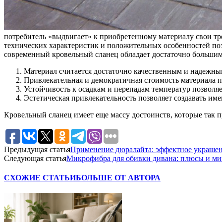
потребитель «выдвигает» к приобретенному материалу свои тр
технических характеристик и положительных особенностей позв
современный кровельный сланец обладает достаточно большим
Материал считается достаточно качественным и надежным
Привлекательная и демократичная стоимость материала п
Устойчивость к осадкам и перепадам температур позволяе
Эстетическая привлекательность позволяет создавать им
Кровельный сланец имеет еще массу достоинств, которые так 
Предыдущая статья
Применение дюралайта: эффектное украшен
Следующая статья
Микрофибра для обивки дивана: плюсы и м
СХОЖИЕ СТАТЬИ
БОЛЬШЕ ОТ АВТОРА