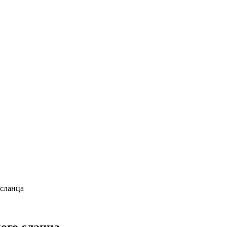
 сланца
ого сланца