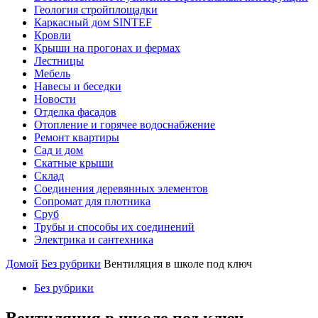
Геология стройплощадки
Каркасный дом SINTEF
Кровли
Крыши на прогонах и фермах
Лестницы
Мебель
Навесы и беседки
Новости
Отделка фасадов
Отопление и горячее водоснабжение
Ремонт квартиры
Сад и дом
Скатные крыши
Склад
Соединения деревянных элементов
Сопромат для плотника
Сруб
Трубы и способы их соединений
Электрика и сантехника
Домой
Без рубрики
Вентиляция в школе под ключ
Без рубрики
Вентиляция в школе под ключ