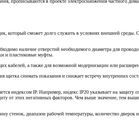
ия, прописываются в проекте электроснабжения частного дома. 
ик, который сможет долго служить в условиях внешней среды. 
бходимо наличие отверстий необходимого диаметра для проводо
ки и пластиковые муфты.
щих кабелей, а также для возможной модернизации или расшире
я щитка снимать показания и снижает встречу внутренних соста
ется индексом IP. Например, индекс IP20 указывает на защиту о
щиту от этих негативных факторов. Чем выше значение, тем вы
ну стенок, диапазон рабочей температуры, количество дверок 