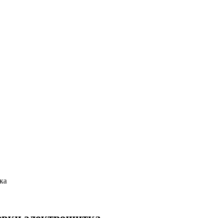
ка
новки электрощитка