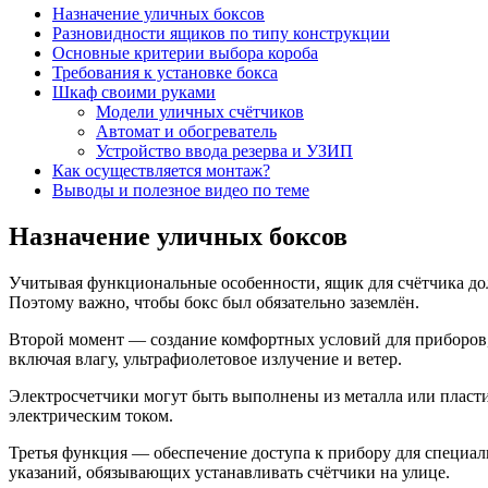
Назначение уличных боксов
Разновидности ящиков по типу конструкции
Основные критерии выбора короба
Требования к установке бокса
Шкаф своими руками
Модели уличных счётчиков
Автомат и обогреватель
Устройство ввода резерва и УЗИП
Как осуществляется монтаж?
Выводы и полезное видео по теме
Назначение уличных боксов
Учитывая функциональные особенности, ящик для счётчика дол
Поэтому важно, чтобы бокс был обязательно заземлён.
Второй момент — создание комфортных условий для приборов,
включая влагу, ультрафиолетовое излучение и ветер.
Электросчетчики могут быть выполнены из металла или пласти
электрическим током.
Третья функция — обеспечение доступа к прибору для специал
указаний, обязывающих устанавливать счётчики на улице.