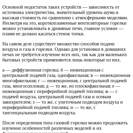
Основной недостаток таких устройств — зависимость от
источника электричества, значительный уровень шума и
высокая стоимость по сравнению с атмосферными моделями.
Несмотря на это, короткопламенные вентиляторные горелки
можно устанавливать в дровяные печи, главное условие —
пламя не должно касаться стенок топки.
На самом деле существует множество способов подачи
воздуха и газа в горелки. Однако для установки в домашних
печах не требуется изучение всех них, так как для маленьких
бытовых устройств применяются лишь некоторые из них.
а — диффузионная горелка; б — инжекционная с
центральной подачей газа, однофакельная; в — инжекционная
многофакельная; г — инжекционная, с центральной подачей
газа, многосопловая; д — то же, но плоскофакельная; е —
инжекционная с периферийной подачей топлива; ж — с
подачей воздуха, центральной подачей газа и осевым
завихрителем; з — то же, с улиточным подводом воздуха и
периферийной подачей топлива; и — то же, с
тангенциальным подводом воздуха.
После определения типа газовой горелки можно продолжить
изучение особенностей различных моделей и их