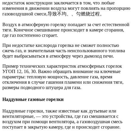
недостаток конструкции заключается в том, что любые
изменения в движении воздуха могут повлиять на пропорцию
газовоздушной смеси,导致不均、、匀燃烧过程。
Воздух в атмосферную горелку попадает за счет естественной
тяги. Конечное смешивание происходит в камере сгорания,
где газ постепенно сгорает.
При недостатке кислорода горелка не сможет полностью
сжечь газ, и значительная часть неиспользованного топлива
будет выбрасываться в атмосферу через дымоход печи.
Пример технических характеристик атмосферных горелок
УГОП 12, 16, 30. Важно обращать внимание на ключевые
параметры: тепловую мощность, давление газа, время
отключения в случае гашения пламени или снижения тяги,
размеры подводного штуцера для газа.
Наддувные газовые горелки
Наддувные горелки, также известные как дутьевые или
вентиляторные, — это устройства, где газ смешивается с
воздухом при помощи вентилятора, а газовоздушная смесь
поступает в закрытую камеру, где и происходит сгорание.