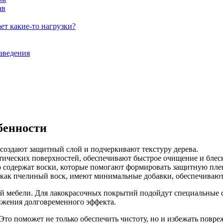
ав
ет какие-то нагрузки?
аведения
бенности
 создают защитный слой и подчеркивают текстуру дерева.
етических поверхностей, обеспечивают быстрое очищение и блес
о содержат воски, которые помогают формировать защитную пле
 как пчелиный воск, имеют минимальные добавки, обеспечивают
 мебели. Для лакокрасочных покрытий подойдут специальные со
ижения долговременного эффекта.
Это поможет не только обеспечить чистоту, но и избежать повр