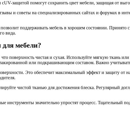
 сUV-защитой помогут сохранить цвет мебели, защищая от выго
тзывы и советы на специализированных сайтах и форумах в инте
позволит поддерживать мебель в хорошем состоянии. Принято сч
го вида.
 для мебели?
 что поверхность чистая и сухая. Используйте мягкую ткань ил
я лакированной или подкрашивающим составом. Важно учитывать
оверхности. Это обеспечит максимальный эффект и защиту от на
дителя.
олируйте чистой тканью для достижения блеска. Регулярный догл
ные инструменты значительно упростят процесс. Тщательный под