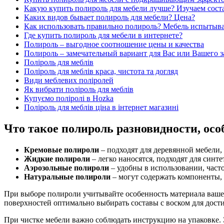
Какую купить полироль для мебели лучше? Изучаем сост
Каких видов бывает полироль для мебели? Цена?
Как использовать правильно полироль? Мебель испытыва
Где купить полироль для мебели в интернете?
Полироль – выгодное соотношение цены и качества
Полироль – замечательный вариант для Вас или Вашего з
Поліроль для меблів
Поліроль для меблів краса, чистота та догляд
Види меблевих поліролей
Як вибрати поліроль для меблів
Купуємо поліролі в Hozka
Поліроль для меблів ціна в інтернет магазині
Что такое полироль разновидности, осо
Кремовые полироли
– подходят для деревянной мебели,
Жидкие полироли
– легко наносятся, подходят для синт
Аэрозольные полироли
– удобны в использовании, част
Натуральные полироли
– могут содержать компоненты,
При выборе полироли учитывайте особенность материала вашей
поверхностей оптимально выбирать составы с воском для дост
При чистке мебели важно соблюдать инструкцию на упаковке. 