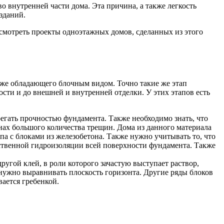
о внутренней части дома. Эта причина, а также легкость
зданий.
осмотреть проекты одноэтажных домов, сделанных из этого
акже обладающего блочным видом. Точно такие же этап
сти и до внешней и внутренней отделки. У этих этапов есть
регать прочностью фундамента. Также необходимо знать, что
енах большого количества трещин. Дома из данного материала
а с блоками из железобетона. Также нужно учитывать то, что
чественной гидроизоляции всей поверхности фундамента. Также
ругой клей, в роли которого зачастую выступает раствор,
 нужно выравнивать плоскость горизонта. Другие ряды блоков
ается гребенкой.