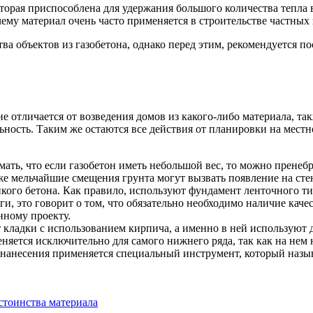
торая приспособлена для удержания большого количества тепла в
ему материал очень часто применяется в строительстве частных 
ва объектов из газобетона, однако перед этим, рекомендуется п
не отличается от возведения домов из какого-либо материала, т
ность. Таким же остаются все действия от планировки на местно
ать, что если газобетон иметь небольшой вес, то можно пренеб
аже мельчайшие смещения грунта могут вызвать появление на ст
кого бетона. Как правило, используют фундамент ленточного тип
аги, это говорит о том, что обязательно необходимо наличие ка
нному проекту.
 кладки с использованием кирпича, а именно в ней используют д
няется исключительно для самого нижнего ряда, так как на нем
нанесения применяется специальный инструмент, который назыв
стоинства материала