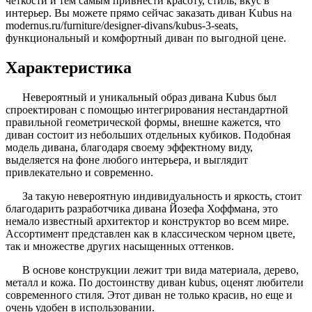
четкости и тем самым привнести красоту, стиль, вкус в
интерьер. Вы можете прямо сейчас заказать диван Kubus на
modernus.ru/furniture/designer-divans/kubus-3-seats,
функциональный и комфортный диван по выгодной цене.
Характеристика
Невероятный и уникальный образ дивана Kubus был
спроектирован с помощью интегрирования нестандартной
правильной геометрической формы, внешне кажется, что
диван состоит из небольших отдельных кубиков. Подобная
модель дивана, благодаря своему эффектному виду,
выделяется на фоне любого интерьера, и выглядит
привлекательно и современно.
За такую невероятную индивидуальность и яркость, стоит
благодарить разработчика дивана Йозефа Хоффмана, это
немало известный архитектор и конструктор во всем мире.
Ассортимент представлен как в классическом черном цвете,
так и множестве других насыщенных оттенков.
В основе конструкции лежит три вида материала, дерево,
металл и кожа. По достоинству диван kubus, оценят любители
современного стиля. Этот диван не только красив, но еще и
очень удобен в использовании.