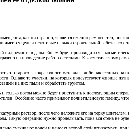
омещения, как ни странно, является именно ремонт стен, поскол
ли имеется цель и некоторые навыки строительной работы, то с 
ой вид ремонта в дальнейшем будет производиться – косметичес
атрачено на проведение работ со стенами. К косметическому ре
ить от старого лакокрасочного материала либо наклеенных на н
сти. Однако те участки, на которых присутствуют жирные пятна
осевшей на них пыли и обработать грунтом.
 и только потом можно будет приступить к последующим операц
этилен. Особенно часто применяют полиэтиленовую пленку, что
атурный раствор, после чего наложите его на терку шпателем, 
оем. Такую операцию нужно проделывать, пока вся стена не буд
бильно смачивают водой и наносят второй слой штукатурки, при