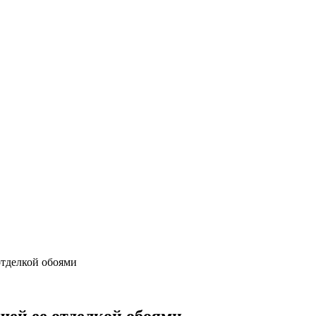
отделкой обоями
шей ее отделкой обоями