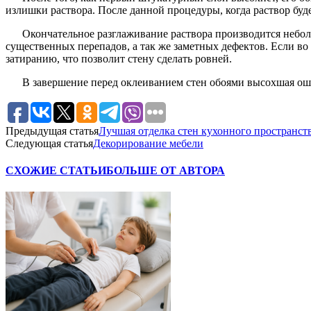
излишки раствора. После данной процедуры, когда раствор буд
Окончательное разглаживание раствора производится небол
существенных перепадов, а так же заметных дефектов. Если во 
затиранию, что позволит стену сделать ровней.
В завершение перед оклеиванием стен обоями высохшая ошт
Предыдущая статья
Лучшая отделка стен кухонного пространст
Следующая статья
Декорирование мебели
СХОЖИЕ СТАТЬИ
БОЛЬШЕ ОТ АВТОРА