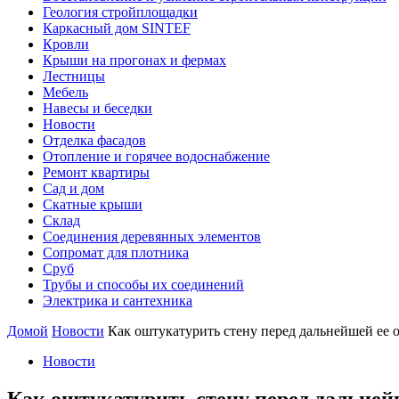
Геология стройплощадки
Каркасный дом SINTEF
Кровли
Крыши на прогонах и фермах
Лестницы
Мебель
Навесы и беседки
Новости
Отделка фасадов
Отопление и горячее водоснабжение
Ремонт квартиры
Сад и дом
Скатные крыши
Склад
Соединения деревянных элементов
Сопромат для плотника
Сруб
Трубы и способы их соединений
Электрика и сантехника
Домой
Новости
Как оштукатурить стену перед дальнейшей ее 
Новости
Как оштукатурить стену перед дальней