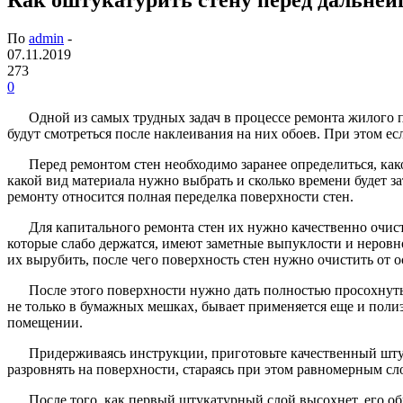
По
admin
-
07.11.2019
273
0
Одной из самых трудных задач в процессе ремонта жилого п
будут смотреться после наклеивания на них обоев. При этом ес
Перед ремонтом стен необходимо заранее определиться, как
какой вид материала нужно выбрать и сколько времени будет з
ремонту относится полная переделка поверхности стен.
Для капитального ремонта стен их нужно качественно очист
которые слабо держатся, имеют заметные выпуклости и неровно
их вырубить, после чего поверхность стен нужно очистить от 
После этого поверхности нужно дать полностью просохнуть
не только в бумажных мешках, бывает применяется еще и поли
помещении.
Придерживаясь инструкции, приготовьте качественный штук
разровнять на поверхности, стараясь при этом равномерным сл
После того, как первый штукатурный слой высохнет, его о