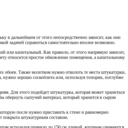
ьку в дальнейшем от этого непосредственно зависит, как они
такой задачей справиться самостоятельно вполне возможно.
кий или капитальный. Как правило, от этого напрямую зависит,
монту относится простое обновление помещения, а капитальному
их обоев. Также молотком нужно отколоть те места штукатурки,
, нужно хорошо соскоблить или, используя топорик, поглубже
иям. Для этого подойдет штукатурка, которая может храниться
бы обернуть сыпучий материал, который хранится в сыром
которую после нужно приставить к стене и равномерно
ет покрыта штукатурным составом.
 этом используя правило до 150 см длиной, которым снимаются