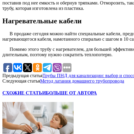
поставив под нее емкость и обернув тряпками. Отморозить, та
трубу, которая изготовлена из пластика.
Нагревательные кабели
В продаже сегодня можно найти специальные кабели, предна
нагревающегося кабеля, намотанного спиралью с шагом в 10 с
Помимо этого трубу с нагревателем, для большей эффектив
длительным, поэтому нужно сократить теплопотерю.
Предыдущая статья
Трубы ПНД для канализации: выбор и спос
Следующая статья
Метод латания домашнего трубопровода
СХОЖИЕ СТАТЬИ
БОЛЬШЕ ОТ АВТОРА