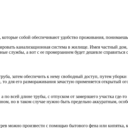
 которые собой обеспечивают удобство проживания, понимаешь л
нировать канализационная система в жилище. Имея частный дом,
ные службы, а вот с ее промерзанием будет дешевле справиться 
 труба, затем обеспечить к нему свободный доступ, путем убо
, то для его размораживания зачастую применяется открытый огон
а по всей длине трубы, с отпуском от замерзшего участка где-т
ином, но в таком случае нужно быть предельно аккуратным, осо
огрев можно произвести с помощью бытового фена или кипятка, к