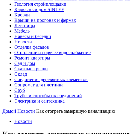
Геология стройплощадки
Каркасный дом SINTEF
Кровли
Крыши на прогонах и фермах
Лестницы
Мебель
Навесы и беседки
Новости
Отделка фасадов
Отопление и горячее водоснабжение
Ремонт квартиры
Сад и дом
Скатные крыши
Склад
Соединения деревянных элементов
Сопромат для плотника
Сруб
Трубы и способы их соединений
Электрика и сантехника
Домой
Новости
Как отогреть замерзшую канализацию
Новости
Как отогреть замерзшую канализацию