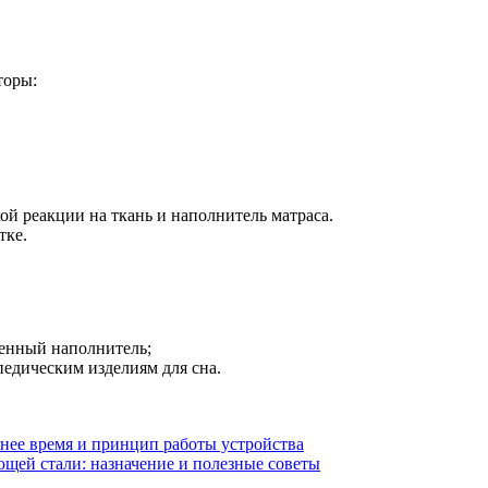
торы:
й реакции на ткань и наполнитель матраса.
тке.
венный наполнитель;
едическим изделиям для сна.
мнее время и принцип работы устройства
щей стали: назначение и полезные советы