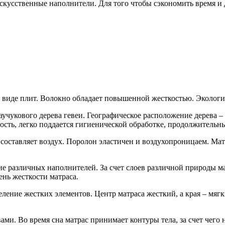
усственные наполнители. Для того чтобы сэкономить время и ден
 в виде плит. Волокно обладает повышенной жесткостью. Эколог
каучукового дерева гевеи. Географическое расположение дерева 
ость, легко поддается гигиенической обработке, продолжительн
 составляет воздух. Поролон эластичен и воздухопроницаем. Мат
е различных наполнителей. За счет слоев различной природы м
ень жесткости матраса.
ение жестких элементов. Центр матраса жесткий, а края – мягк
и. Во время сна матрас принимает контуры тела, за счет чего 