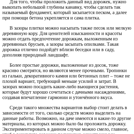
Для того, чтобы проложить данный вид дорожек, нужно
выкопать небольшой глубины канавку, чтобы сделать так
называемый фундамент, который засыпается песком, а далее
при помощи бетона укрепляется и сама плитка.
В зазоры плитки можно насыпать также песок или мелкую
деревянную кору. Для ценителей изысканности и красоты
можно отдать предпочтение дорожкам, выложенным из
деревянных брусьев, а зазоры засыпать опилками. Такая
дорожка отлично подойдёт вблизи беседки или в саду,
дополняя природный ландшафт.
Более простые дорожки, выложенные из досок, тоже
красиво смотрятся, но являются менее прочными. Тропинки
из гальки, декоративного камня или бетонных плит – тоже не
плохой вариант, требующий меньше усилий и затрат. В
зазорах можно посадить какие-либо вьющиеся растения,
которые будут хорошо сочетаться с дачными насаждениями,
создавая впечатление гармонии и утончённого вкуса.
Среди такого множества вариантов выбор стоит делать в
зависимости от того, сколько средств можно выделить на
данные работы. Возможно, на даче имеются и какие-то другие
материалы, из которых можно было бы проложить дорожку.
Экспериментировать в данном случае можно смело, главное,