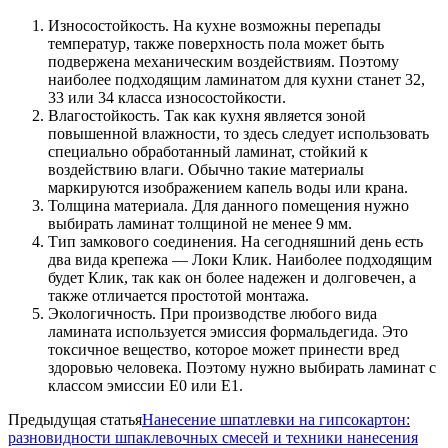
Износостойкость. На кухне возможны перепады
температур, также поверхность пола может быть
подвержена механическим воздействиям. Поэтому
наиболее подходящим ламинатом для кухни станет 32,
33 или 34 класса износостойкости.
Влагостойкость. Так как кухня является зоной
повышенной влажности, то здесь следует использовать
специально обработанный ламинат, стойкий к
воздействию влаги. Обычно такие материалы
маркируются изображением капель воды или крана.
Толщина материала. Для данного помещения нужно
выбирать ламинат толщиной не менее 9 мм.
Тип замкового соединения. На сегодняшний день есть
два вида крепежа — Локи Клик. Наиболее подходящим
будет Клик, так как он более надежен и долговечен, а
также отличается простотой монтажа.
Экологичность. При производстве любого вида
ламината используется эмиссия формальдегида. Это
токсичное вещество, которое может принести вред
здоровью человека. Поэтому нужно выбирать ламинат с
классом эмиссии Е0 или Е1.
Предыдущая статья
Нанесение шпатлевки на гипсокартон:
разновидности шпаклевочных смесей и техники нанесения