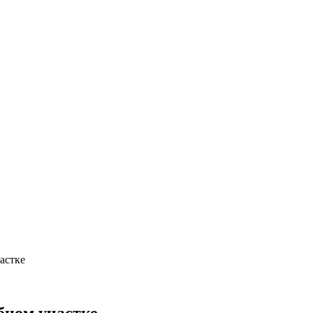
астке
бном участке