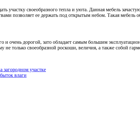
ать участку своеобразного тепла и уюта. Данная мебель зачаст
ми позволяет ее держать под открытым небом. Такая мебель обы
ого и очень дорогой, зато обладает самым большим эксплуатаци
ему не только своеобразной роскоши, величия, а также собой га
а загородном участке
збыток влаги