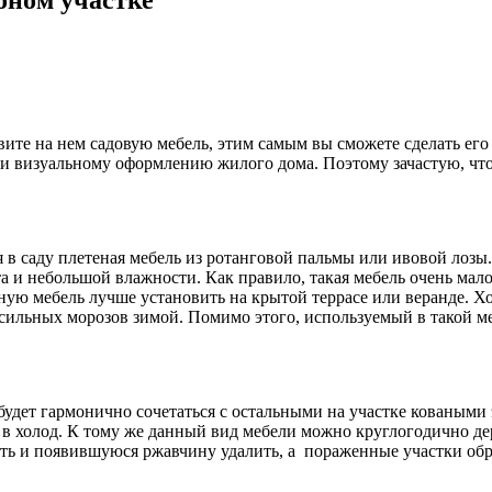
вите на нем садовую мебель, этим самым вы сможете сделать его
и визуальному оформлению жилого дома. Поэтому зачастую, что
я в саду плетеная мебель из ротанговой пальмы или ивовой лозы
и небольшой влажности. Как правило, такая мебель очень мало в
нную мебель лучше установить на крытой террасе или веранде. Х
и сильных морозов зимой. Помимо этого, используемый в такой м
я будет гармонично сочетаться с остальными на участке кованы
и в холод. К тому же данный вид мебели можно круглогодично де
еть и появившуюся ржавчину удалить, а пораженные участки об