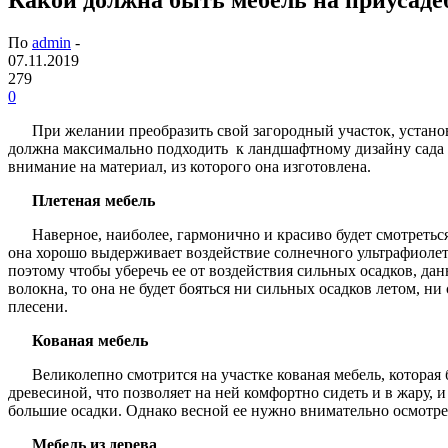
По
admin
-
07.11.2019
279
0
При желании преобразить свой загородный участок, устано
должна максимально подходить к ландшафтному дизайну сада 
внимание на материал, из которого она изготовлена.
Плетеная мебель
Наверное, наиболее, гармонично и красиво будет смотретьс
она хорошо выдерживает воздействие солнечного ультрафиолета 
поэтому чтобы уберечь ее от воздействия сильных осадков, да
волокна, то она не будет бояться ни сильных осадков летом, н
плесени.
Кованая мебель
Великолепно смотрится на участке кованая мебель, котора
древесиной, что позволяет на ней комфортно сидеть и в жару, 
большие осадки. Однако весной ее нужно внимательно осмотр
Мебель из дерева