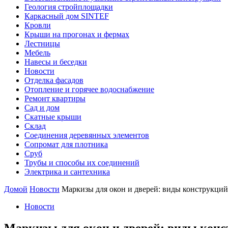
Геология стройплощадки
Каркасный дом SINTEF
Кровли
Крыши на прогонах и фермах
Лестницы
Мебель
Навесы и беседки
Новости
Отделка фасадов
Отопление и горячее водоснабжение
Ремонт квартиры
Сад и дом
Скатные крыши
Склад
Соединения деревянных элементов
Сопромат для плотника
Сруб
Трубы и способы их соединений
Электрика и сантехника
Домой
Новости
Маркизы для окон и дверей: виды конструкций
Новости
Маркизы для окон и дверей: виды конс