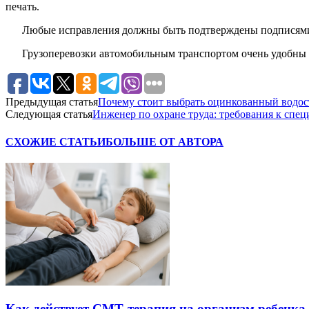
печать.
Любые исправления должны быть подтверждены подписями 
Грузоперевозки автомобильным транспортом очень удобны в
Предыдущая статья
Почему стоит выбрать оцинкованный водос
Следующая статья
Инженер по охране труда: требования к спец
СХОЖИЕ СТАТЬИ
БОЛЬШЕ ОТ АВТОРА
Как действует СМТ-терапия на организм ребенка