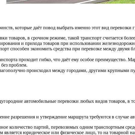
инств, которые даёт повод выбрать именно этот вид перевозки г
ки товаров, в срочном режиме, такой транспорт считается боле
ирования и прихода товаров при использовании железнодорожно
орт способен экономить средства при перевозке между двумя б
нспорта проходит гибко, что даёт ему особое преимущество. М
 без проблем.
лагополучно происходил между городами, другими крупными пу
городние автомобильные перевозки любых видов товаров, в том
ение разрешения и утверждение маршрута требуются в случае а
ное количество партий, перевозимых одним транспортным средс
ем является юридическое или физическое лицо, то на товарной н