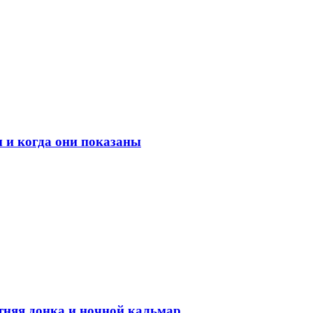
 и когда они показаны
етняя донка и ночной кальмар