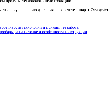
тобы продуть стекловолоконную изоляцию.
 заметно по увеличению давления, выключите аппарат. Эти действ
иворечивость технологии и принцип ее работы
аробарьера на потолке и особенности конструкции