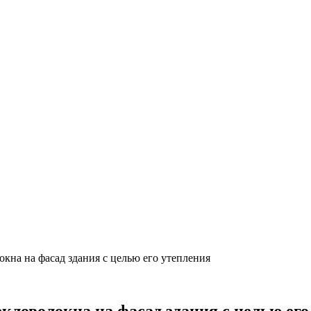
кна на фасад здания с целью его утепления
кловолокна на фасад здания с целью его