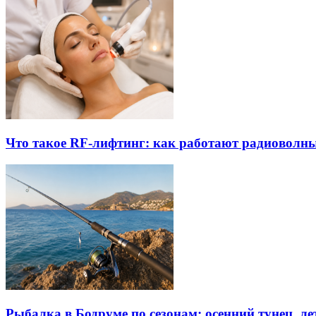
Что такое RF-лифтинг: как работают радиоволны
Рыбалка в Бодруме по сезонам: осенний тунец, л