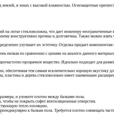
од землей, в зонах с высокой влажностью. Огнезащитные препят
ий на литье стекловолокна, что дает инженеру неограниченные 
нему конструктивно прочны и долговечны. Также можно взять час
ределенно улучшает их эстетику. Отделка придает компонентам
ень низкая по сравнению с ценами на аналоги данного материал
диочастотно прозрачное вещество. Идеально подходит для разме
ни, обеспечивая тем самым исключительно хорошую акустику дл
ла, пластика и дерева стекловолокно имеет наименьшее расшире
размера, и уложите плотно между балками пола.
ы, чтобы не покрыть софит вентиляционные отверстия.
ествующую тепло изоляцию.
ерпендикулярно к балкам пола. Требуется плотно совмещать част