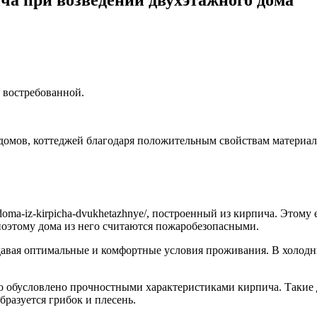
 востребованной.
домов, коттеджей благодаря положительным свойствам материала
doma-iz-kirpicha-dvukhetazhnye/, построенный из кирпича. Этому
поэтому дома из него считаются пожаробезопасными.
давая оптимальные и комфортные условия проживания. В холодн
это обусловлено прочностными характеристиками кирпича. Таки
разуется грибок и плесень.