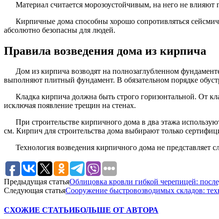
Материал считается морозоустойчивым, на него не влияют 
Кирпичные дома способны хорошо сопротивляться сейсмиче
абсолютно безопасны для людей.
Правила возведения дома из кирпича
Дом из кирпича возводят на полнозаглубленном фундамен
выполняют плитный фундамент. В обязательном порядке обус
Кладка кирпича должна быть строго горизонтальной. От кл
исключая появление трещин на стенах.
При строительстве кирпичного дома в два этажа использую
см. Кирпич для строительства дома выбирают только сертифиц
Технология возведения кирпичного дома не представляет 
Предыдущая статья
Облицовка кровли гибкой черепицей: после
Следующая статья
Сооружение быстровозводимых складов: техн
СХОЖИЕ СТАТЬИ
БОЛЬШЕ ОТ АВТОРА