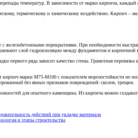
перепады температур. В зависимости от марки кирпича, каждый
скому, термическому и химическому воздействию. Кирпич – эко
те с железобетонными перекрытиями. При необходимости выстра
траивают слой гидроизоляции между фундаментом и кирпичной 
адки первого ряда зависит качество стены. Грамотная перевязка
т кирпич марки М75-М100 с показателем морозостойкости не ниж
ированный без явных признаков повреждений: сколов, трещин.
сложностей для опытного каменщика. Из кирпича можно создав
довательность действий при укладке материала
ология и этапы строительства