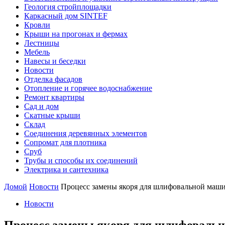
Геология стройплощадки
Каркасный дом SINTEF
Кровли
Крыши на прогонах и фермах
Лестницы
Мебель
Навесы и беседки
Новости
Отделка фасадов
Отопление и горячее водоснабжение
Ремонт квартиры
Сад и дом
Скатные крыши
Склад
Соединения деревянных элементов
Сопромат для плотника
Сруб
Трубы и способы их соединений
Электрика и сантехника
Домой
Новости
Процесс замены якоря для шлифовальной маш
Новости
Процесс замены якоря для шлифоваль