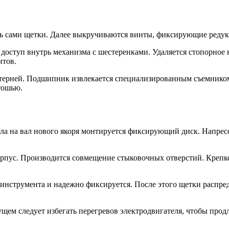
ать сами щетки. Далее выкручиваются винты, фиксирующие реду
 доступ внутрь механизма с шестеренками. Удаляется стопорное 
нтов.
стерней. Подшипник извлекается специализированным съемнико
тошью.
ала на вал нового якоря монтируется фиксирующий диск. Напрес
орпус. Производится совмещение стыковочных отверстий. Крепк
роинструмента и надежно фиксируется. После этого щетки распр
ущем следует избегать перегревов электродвигателя, чтобы прод