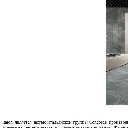
Italon, является частью итальянской группы Concorde, произво
итальянцы разрабатывают и создают дизайн коллекций. Фабрика