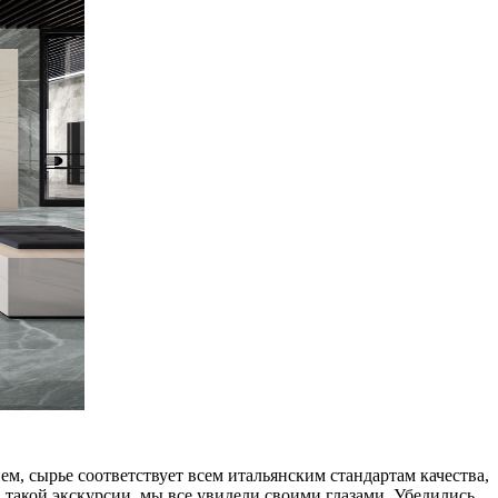
м, сырье соответствует всем итальянским стандартам качества,
такой экскурсии, мы все увидели своими глазами. Убедились,