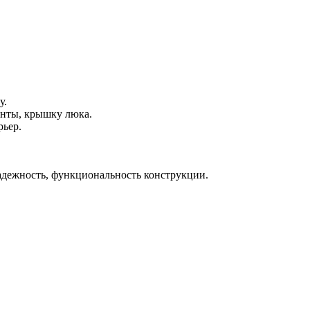
у.
енты, крышку люка.
рьер.
адежность, функциональность конструкции.