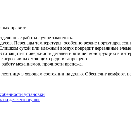
орых правил:
отделочные работы лучше закончить.
усов. Перепады температуры, особенно резкие портят древесин
Слишком сухой или влажный воздух повредит деревянные элем
Это защитит поверхность деталей и впишет конструкцию в инте
е агрессивных моющих средств запрещено.
ю работу механизмов, прочности крепежа.
лестницу в хорошем состоянии на долго. Обеспечит комфорт, н
особенности установки
 на даче: что лучше