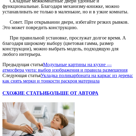
Складные межкомнатные двери удобные и
функциональные. Благодаря механизму-книжке, можно
устанавливать не только в маленькие, но и в узкие комнаты.
Совет. При открывании двери, избегайте резких рывков.
Это может повредить конструкцию.
При правильной установке, прослужат долгое время. А
благодаря широкому выбору (цветовая гамма, размер
конструкции), можно выбрать модель, подходящую для
любого интерьера.
Предыдущая статья
Модульные картины на кухне —
атмосфера уюта: выбор изображения и правила размещения
Следующая статья
Укладка поликарбоната на каркас из дерева:
как снять мерки и тонкости раскроя материала
СХОЖИЕ СТАТЬИ
БОЛЬШЕ ОТ АВТОРА