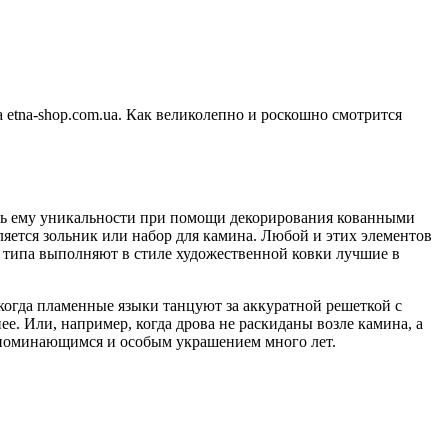
 etna-shop.com.ua. Как великолепно и роскошно смотрится
дать ему уникальности при помощи декорирования кованными
яется зольник или набор для камина. Любой и этих элементов
о типа выполняют в стиле художественной ковки лучшие в
когда пламенные языки танцуют за аккуратной решеткой с
ее. Или, например, когда дрова не раскиданы возле камина, а
запоминающимся и особым украшением много лет.