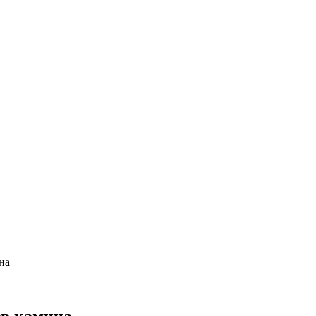
на
ов камина