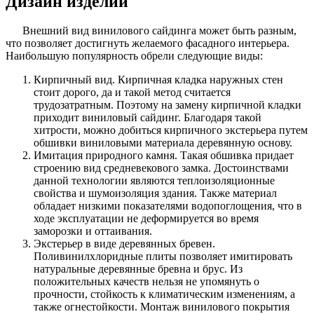
Дизайн изделий
Внешний вид винилового сайдинга может быть разным,
что позволяет достигнуть желаемого фасадного интерьера.
Наибольшую популярность обрели следующие виды:
Кирпичный вид. Кирпичная кладка наружных стен
стоит дорого, да и такой метод считается
трудозатратным. Поэтому на замену кирпичной кладки
приходит виниловый сайдинг. Благодаря такой
хитрости, можно добиться кирпичного экстерьера путем
обшивки виниловыми материала деревянную основу.
Имитация природного камня. Такая обшивка придает
строению вид средневекового замка. Достоинствами
данной технологии являются теплоизоляционные
свойства и шумоизоляция здания. Также материал
обладает низкими показателями водопоглощения, что в
ходе эксплуатации не деформируется во время
заморозки и оттаивания.
Экстерьер в виде деревянных бревен.
Поливинилхлоридные плиты позволяет имитировать
натуральные деревянные бревна и брус. Из
положительных качеств нельзя не упомянуть о
прочности, стойкость к климатическим изменениям, а
также огнестойкости. Монтаж винилового покрытия