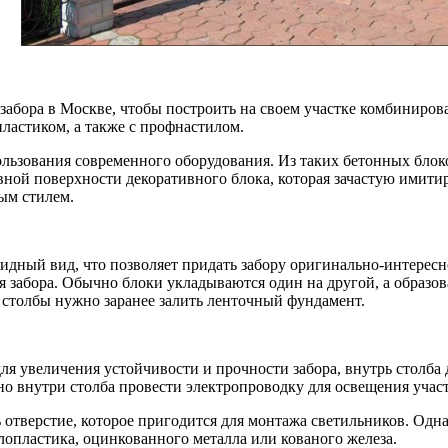
забора в Москве, чтобы построить на своем участке комбиниров
ластиком, а также с профнастилом.
ьзования современного оборудования. Из таких бетонных блоко
овной поверхности декоративного блока, которая зачастую имит
ым стилем.
дный вид, что позволяет придать забору оригинально-интересно
ля забора. Обычно блоки укладываются один на другой, а образо
столбы нужно заранее залить ленточный фундамент.
ля увеличения устойчивости и прочности забора, внутрь столб
о внутри столба провести электропроводку для освещения участ
отверстие, которое пригодится для монтажа светильников. Одн
лопластика, оцинкованного металла или кованого железа.