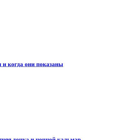
 и когда они показаны
етняя донка и ночной кальмар