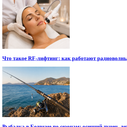
Что такое RF-лифтинг: как работают радиоволны
Рыбалка в Бодруме по сезонам: осенний тунец, л