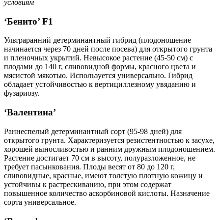
условиям
‘Бенито’ F1
Ультраранний детерминантный гибрид (плодоношение
начинается через 70 дней после посева) для открытого грунта
и пленочных укрытий. Невысокое растение (45-50 см) с
плодами до 140 г, сливовидной формы, красного цвета и
мясистой мякотью. Используется универсально. Гибрид
обладает устойчивостью к вертициллезному увяданию и
фузариозу.
‘Валентина’
Раннеспелый детерминантный сорт (95-98 дней) для
открытого грунта. Характеризуется резистентностью к засухе,
хорошей выносливостью и ранним дружным плодоношением.
Растение достигает 70 см в высоту, полуразложенное, не
требует пасынкования. Плоды весят от 80 до 120 г,
сливовидные, красные, имеют толстую плотную кожицу и
устойчивы к растрескиванию, при этом содержат
повышенное количество аскорбиновой кислоты. Назначение
сорта универсальное.