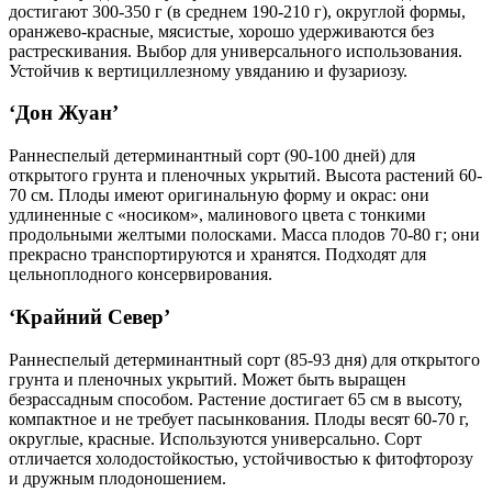
достигают 300-350 г (в среднем 190-210 г), округлой формы,
оранжево-красные, мясистые, хорошо удерживаются без
растрескивания. Выбор для универсального использования.
Устойчив к вертициллезному увяданию и фузариозу.
‘Дон Жуан’
Раннеспелый детерминантный сорт (90-100 дней) для
открытого грунта и пленочных укрытий. Высота растений 60-
70 см. Плоды имеют оригинальную форму и окрас: они
удлиненные с «носиком», малинового цвета с тонкими
продольными желтыми полосками. Масса плодов 70-80 г; они
прекрасно транспортируются и хранятся. Подходят для
цельноплодного консервирования.
‘Крайний Север’
Раннеспелый детерминантный сорт (85-93 дня) для открытого
грунта и пленочных укрытий. Может быть выращен
безрассадным способом. Растение достигает 65 см в высоту,
компактное и не требует пасынкования. Плоды весят 60-70 г,
округлые, красные. Используются универсально. Сорт
отличается холодостойкостью, устойчивостью к фитофторозу
и дружным плодоношением.