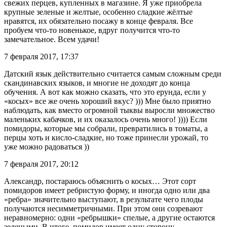
свежих перцев, купленных в магазине. Я уже приобрела
крупные зеленые и желтые, особенно сладкие жёлтые
нравятся, их обязательно посажу в конце февраля. Все
пробуем что-то новенькое, вдруг получится что-то
замечательное. Всем удачи!
7 февраля 2017, 17:37
Датский язык действительно считается самым сложным среди
скандинавских языков, и многие не доходят до конца
обучения. А вот как можно сказать, что это ерунда, если у
«косых» все же очень хороший вкус? ))) Мне было приятно
наблюдать, как вместо огромной тыквы выросли множество
маленьких кабачков, и их оказалось очень много! )))) Если
помидоры, которые мы собрали, превратились в томаты, а
перцы хоть и кисло-сладкие, но тоже принесли урожай, то
уже можно радоваться ))
7 февраля 2017, 20:12
Александр, постараюсь объяснить о косых… Этот сорт
помидоров имеет ребристую форму, и иногда одно или два
«ребра» значительно выступают, в результате чего плоды
получаются несимметричными. При этом они созревают
неравномерно: одни «ребрышки» спелые, а другие остаются
зелеными. В итоге, помидор имеет одну сторону