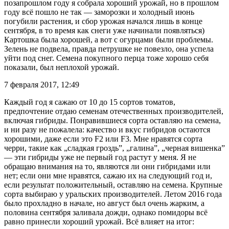
позапрошлом году я собрала хороший урожай, но в прошлом
году всё пошло не так — заморозки и холодный июнь
погубили растения, и сбор урожая начался лишь в конце
сентября, в то время как снеги уже начинали появляться)
Картошка была хорошей, а вот с огурцами были проблемы.
Зелень не подвела, правда петрушке не повезло, она успела
уйти под снег. Семена покупного перца тоже хорошо себя
показали, был неплохой урожай.
7 февраля 2017, 12:49
Каждый год я сажаю от 10 до 15 сортов томатов,
предпочтение отдаю семенам отечественных производителей,
включая гибриды. Понравившиеся сорта оставляю на семена,
и ни разу не пожалела: качество и вкус гибридов остаются
хорошими, даже если это F2 или F3. Мне нравятся сорта
черри, такие как „сладкая гроздь”, „галина”, „черная вишенка”
— эти гибриды уже не первый год растут у меня. Я не
обращаю внимания на то, являются ли они гибридами или
нет; если они мне нравятся, сажаю их на следующий год и,
если результат положительный, оставляю на семена. Крупные
сорта выбираю у уральских производителей. Летом 2016 года
было прохладно в начале, но август был очень жарким, а
половина сентября заливала дожди, однако помидоры всё
равно принесли хороший урожай. Всё влияет на итог: