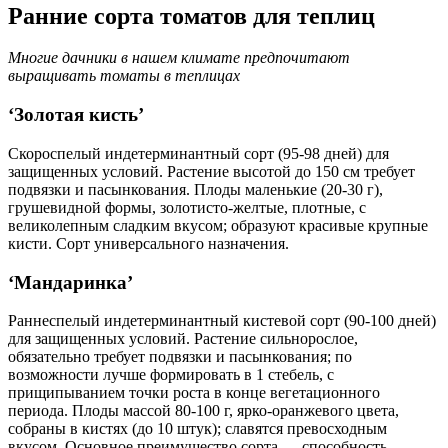
Ранние сорта томатов для теплиц
Многие дачники в нашем климате предпочитают
выращивать томаты в теплицах
‘Золотая кисть’
Скороспелый индетерминантный сорт (95-98 дней) для
защищенных условий. Растение высотой до 150 см требует
подвязки и пасынкования. Плоды маленькие (20-30 г),
грушевидной формы, золотисто-желтые, плотные, с
великолепным сладким вкусом; образуют красивые крупные
кисти. Сорт универсального назначения.
‘Мандаринка’
Раннеспелый индетерминантный кистевой сорт (90-100 дней)
для защищенных условий. Растение сильнорослое,
обязательно требует подвязки и пасынкования; по
возможности лучше формировать в 1 стебель, с
прищипыванием точки роста в конце вегетационного
периода. Плоды массой 80-100 г, ярко-оранжевого цвета,
собраны в кистях (до 10 штук); славятся превосходным
вкусом. Основное преимущество сорта — способность