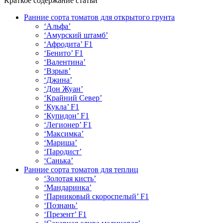
Краткое содержание статьи
Ранние сорта томатов для открытого грунта
‘Альфа’
‘Амурский штамб’
‘Афродита’ F1
‘Бенито’ F1
‘Валентина’
‘Взрыв’
‘Джина’
‘Дон Жуан’
‘Крайний Север’
‘Кукла’ F1
‘Купидон’ F1
‘Легионер’ F1
‘Максимка’
‘Мариша’
‘Пародист’
‘Санька’
Ранние сорта томатов для теплиц
‘Золотая кисть’
‘Мандаринка’
‘Парниковый скороспелый’ F1
‘Познань’
‘Презент’ F1