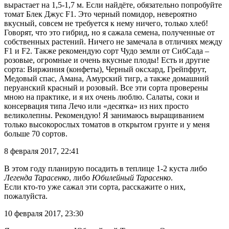
вырастает на 1,5-1,7 м. Если найдёте, обязательно попробуйте
томат Блек Джус F1. Это черный помидор, невероятно
вкусный, совсем не требуется к нему ничего, только хлеб!
Говорят, что это гибрид, но я сажала семена, полученные от
собственных растений. Ничего не замечала в отличиях между
F1 и F2. Также рекомендую сорт Чудо земли от СибСада –
розовые, огромные и очень вкусные плоды! Есть и другие
сорта: Виржиния (конфеты), Черный оксхард, Грейпфрут,
Медовый спас, Амана, Амурский тигр, а также домашний
перуанский красный и розовый. Все эти сорта проверены
мною на практике, и я их очень люблю. Салаты, соки и
консервация типа Лечо или «десятка» из них просто
великолепны. Рекомендую! Я занимаюсь выращиванием
только высокорослых томатов в открытом грунте и у меня
больше 70 сортов.
8 февраля 2017, 22:41
В этом году планирую посадить в теплице 1-2 куста либо
Легенда Тарасенко
, либо
Юбилейный Тарасенко
.
Если кто-то уже сажал эти сорта, расскажите о них,
пожалуйста.
10 февраля 2017, 23:30