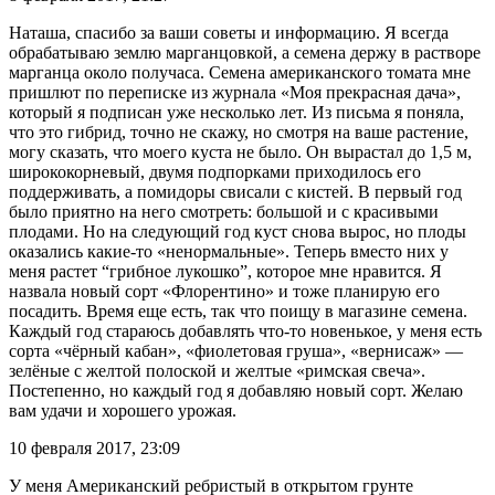
Наташа, спасибо за ваши советы и информацию. Я всегда
обрабатываю землю марганцовкой, а семена держу в растворе
марганца около получаса. Семена американского томата мне
пришлют по переписке из журнала «Моя прекрасная дача»,
который я подписан уже несколько лет. Из письма я поняла,
что это гибрид, точно не скажу, но смотря на ваше растение,
могу сказать, что моего куста не было. Он вырастал до 1,5 м,
ширококорневый, двумя подпорками приходилось его
поддерживать, а помидоры свисали с кистей. В первый год
было приятно на него смотреть: большой и с красивыми
плодами. Но на следующий год куст снова вырос, но плоды
оказались какие-то «ненормальные». Теперь вместо них у
меня растет “грибное лукошко”, которое мне нравится. Я
назвала новый сорт «Флорентино» и тоже планирую его
посадить. Время еще есть, так что поищу в магазине семена.
Каждый год стараюсь добавлять что-то новенькое, у меня есть
сорта «чёрный кабан», «фиолетовая груша», «вернисаж» —
зелёные с желтой полоской и желтые «римская свеча».
Постепенно, но каждый год я добавляю новый сорт. Желаю
вам удачи и хорошего урожая.
10 февраля 2017, 23:09
У меня Американский ребристый в открытом грунте