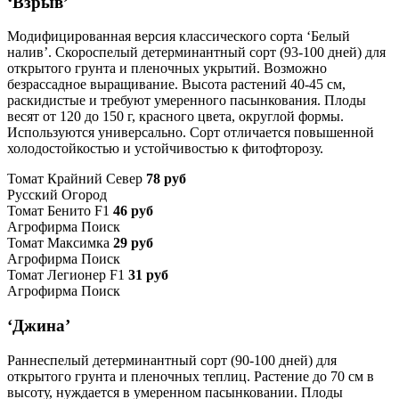
‘Взрыв’
Модифицированная версия классического сорта ‘Белый
налив’. Скороспелый детерминантный сорт (93-100 дней) для
открытого грунта и пленочных укрытий. Возможно
безрассадное выращивание. Высота растений 40-45 см,
раскидистые и требуют умеренного пасынкования. Плоды
весят от 120 до 150 г, красного цвета, округлой формы.
Используются универсально. Сорт отличается повышенной
холодостойкостью и устойчивостью к фитофторозу.
Томат Крайний Север
78 руб
Русский Огород
Томат Бенито F1
46 руб
Агрофирма Поиск
Томат Максимка
29 руб
Агрофирма Поиск
Томат Легионер F1
31 руб
Агрофирма Поиск
‘Джина’
Раннеспелый детерминантный сорт (90-100 дней) для
открытого грунта и пленочных теплиц. Растение до 70 см в
высоту, нуждается в умеренном пасынковании. Плоды