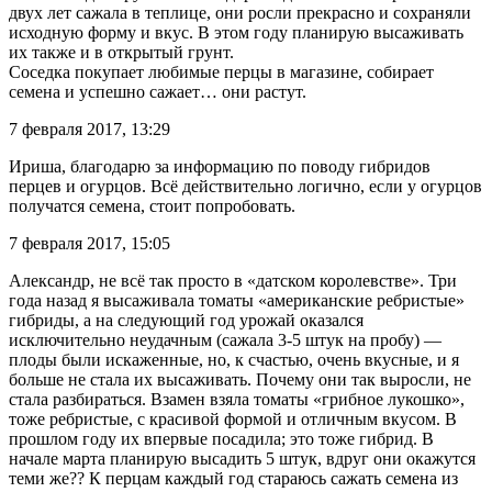
двух лет сажала в теплице, они росли прекрасно и сохраняли
исходную форму и вкус. В этом году планирую высаживать
их также и в открытый грунт.
Соседка покупает любимые перцы в магазине, собирает
семена и успешно сажает… они растут.
7 февраля 2017, 13:29
Ириша, благодарю за информацию по поводу гибридов
перцев и огурцов. Всё действительно логично, если у огурцов
получатся семена, стоит попробовать.
7 февраля 2017, 15:05
Александр, не всё так просто в «датском королевстве». Три
года назад я высаживала томаты «американские ребристые»
гибриды, а на следующий год урожай оказался
исключительно неудачным (сажала 3-5 штук на пробу) —
плоды были искаженные, но, к счастью, очень вкусные, и я
больше не стала их высаживать. Почему они так выросли, не
стала разбираться. Взамен взяла томаты «грибное лукошко»,
тоже ребристые, с красивой формой и отличным вкусом. В
прошлом году их впервые посадила; это тоже гибрид. В
начале марта планирую высадить 5 штук, вдруг они окажутся
теми же?? К перцам каждый год стараюсь сажать семена из