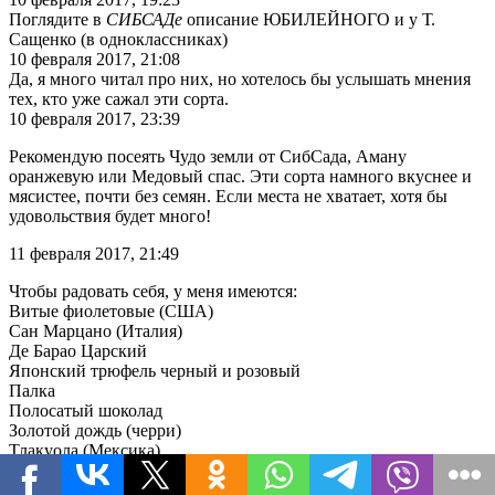
Поглядите в
СИБСАДе
описание ЮБИЛЕЙНОГО и у Т.
Сащенко (в одноклассниках)
10 февраля 2017, 21:08
Да, я много читал про них, но хотелось бы услышать мнения
тех, кто уже сажал эти сорта.
10 февраля 2017, 23:39
Рекомендую посеять Чудо земли от СибСада, Аману
оранжевую или Медовый спас. Эти сорта намного вкуснее и
мясистее, почти без семян. Если места не хватает, хотя бы
удовольствия будет много!
11 февраля 2017, 21:49
Чтобы радовать себя, у меня имеются:
Витые фиолетовые (США)
Сан Марцано (Италия)
Де Барао Царский
Японский трюфель черный и розовый
Палка
Полосатый шоколад
Золотой дождь (черри)
Тлакуола (Мексика)
Спагетти (Италия)
Бычье сердце