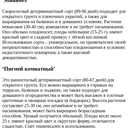
‘Минибел’
Скороспелый детерминантный сорт (89-96 дней) подходит для
открытого грунта и пленочных укрытий, а также для
выращивания на балконах и в домашних условиях. Растение
невысокое (30-40 см), компактное и не требует пасынкования.
Оно обильно плодоносит, плоды небольшие (15-25 г), имеют
красный цвет и сладкий привкус с лёгкой кислинкой.
Использование сорта – универсальное, он примечателен своей
неприхотливостью и способностью плодоношения в условиях
недостаточного освещения, а также высокой
декоративностью.
‘Пигмей комнатный’
Это раннеспелый детерминантный сорт (80-87 дней) для
открытого грунта. Его можно выращивать в горшках на
террасах, балконах и лоджиях, он также подходит для
домашнего огородничества и может быть высажен в плотные
цветочные и овощные посадки (в бордюрах). Высота растения
составляет 25-30 см, оно штамбовое и не требует
пасынкования, может быть вырощено безрассадным
способом. Урожай получается обильный. Плоды весят около
25 г, имеют красный цвет и округлую форму, отличаются
сладостью. Сорт универсален в использовании.