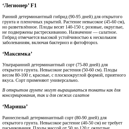
‘Легионер’ F1
Ранний детерминантный гибрид (90-95 дней) для открытого
грунта и пленочных укрытий. Растение невысокое (45-60 см),
но разветвлённое. Плоды весят 140-150 г, розовые, округлые,
не подвержены растрескиванию. Назначение — салатное.
Гибрид отмечается высокой устойчивостью к нескольким
заболеваниям, включая бактериоз и фитофтороз.
‘Максимка’
Ультраранний детерминантный сорт (75-80 дней) для
открытого грунта. Невысокие растения (50-60 см). Плоды
весом 80-100 г, красные, с плоскоокруглой формой, приятного
вкуса. Сорт применяют универсально.
В открытом грунте могут выращиваться томаты как для
консервирования, так и для свежих салатов
‘Мариша’
Раннеспелый детерминантный сорт (80-90 дней) для
открытого грунта. Невысокое растение (40-50 см) не требует
пасынкования. Плоды массой от 50 до 120 г, округлые,