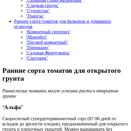
‘Сахарная слива малиновая’
‘Сладкая гроздь’
‘Суперстар’
‘Трапеза’
Ранние сорта томатов для балконов и домашних
огородов
‘Комнатный сюрприз’
‘Минибел’
‘Пигмей комнатный’
‘Пиноккио’
‘Садовая Жемчужина’
‘Снегирек’
Ранние сорта томатов для открытого
грунта
Раннеспелые томаты могут успешно расти в открытом
грунте
‘Альфа’
Скороспелый супердетерминантный сорт (87-96 дней от
всходов до зрелости плодов), предназначенный для открытого
грунта и пленочных укрытий. Можно выращивать без