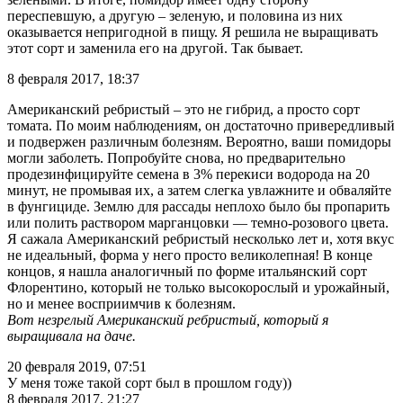
переспевшую, а другую – зеленую, и половина из них
оказывается непригодной в пищу. Я решила не выращивать
этот сорт и заменила его на другой. Так бывает.
8 февраля 2017, 18:37
Американский ребристый – это не гибрид, а просто сорт
томата. По моим наблюдениям, он достаточно привередливый
и подвержен различным болезням. Вероятно, ваши помидоры
могли заболеть. Попробуйте снова, но предварительно
продезинфицируйте семена в 3% перекиси водорода на 20
минут, не промывая их, а затем слегка увлажните и обваляйте
в фунгициде. Землю для рассады неплохо было бы пропарить
или полить раствором марганцовки — темно-розового цвета.
Я сажала Американский ребристый несколько лет и, хотя вкус
не идеальный, форма у него просто великолепная! В конце
концов, я нашла аналогичный по форме итальянский сорт
Флорентино, который не только высокорослый и урожайный,
но и менее восприимчив к болезням.
Вот незрелый Американский ребристый, который я
выращивала на даче.
20 февраля 2019, 07:51
У меня тоже такой сорт был в прошлом году))
8 февраля 2017, 21:27