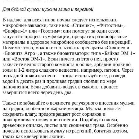
Для бедной супеси нужны глина и перегной
В идеале, для всех типов почвы следует использовать
микробные закваски, такие как «Стимикс», «Фитостим»,
«Биофит-1» или «Геостим»: они помогут за один сезон
запустить процесс гумфикации, превратив разнообразные
материалы в здоровое микробное сообщество без инфекций.
Помимо этого, можно использовать препараты «Сияние» и
«Биовита-Агро», а также биоактиваторы типа «Байкал ЭМ-1»
или «Восток ЭМ-1». Если ничего из этого нет, просто
заквасите ведро старого компоста в бочке, добавив полкило
золы и 1-2 литра сладкого вещества, например, патоки. Через
пять дней появится пена — тогда используйте ее, разведя
водой в десять раз и проливая грядки слоями по мере
наполнения. Если добавить воздух в емкость, процесс
завершится всего через день-два.
Также не забывайте о важности регулярного внесения мульчи
на грядки, особенно в жаркие месяцы. Мульча помогает
сохранять влагу, предотвращает рост сорняков и
подкармливает почву при гниении. Подойдут солома,
древесные опилки, листья или скошенная трава. Особенно
полезно использовать мульчу из растений, богатых азотом,
таких как клевер или люпин.