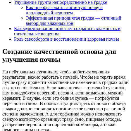
Улучшение грунта непосредственно на грядке
Как преобразовать глинистую почву в
плодородный чернозем
Эффективная приподнятая грядка — отличный
выбор для влажных зон
Как мульчирование помогает сохранить влажность и
питательные вещества
Роль севооборота в восстановлении здоровья почвы
Создание качественной основы для
улучшения почвы
На нейтральных суглинках, чтобы добиться хороших
результатов, важно работать с почвой. Чтобы не терять время,
лучше сразу провести качественные изменения в грядках один
раз, но основательно. Если ваша почва — тяжелый суглинок,
вам понадобятся перегной, песок и, если возможно, мелкий
керамзит. В случае, если это бедная супесь — потребуется
перегной и глина. В обоих ситуациях треть от нового объема
грядки должно составлять органическое вещество различной
степени разложения. А для торфяника можно использовать
свежую азотистую органику: траву, сено, пищевые отходы,
устаревшее зерно или испорченный комбикорм, а также
немного глины и песка.