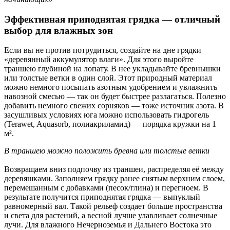
Эффективная приподнятая грядка — отличный
выбор для влажных зон
Если вы не против потрудиться, создайте на дне грядки
«деревянный аккумулятор влаги». Для этого выройте
траншею глубиной на лопату. В нее укладывайте бревнышки
или толстые ветки в один слой. Этот природный материал
можно немного посыпать азотным удобрением и увлажнить
навозной смесью — так он будет быстрее разлагаться. Полезно
добавить немного свежих сорняков — тоже источник азота. В
засушливых условиях юга можно использовать гидрогель
(Terawet, Aquasorb, полиакриламид) — порядка кружки на 1
м².
В траншею можно положить бревна или толстые ветки
Возвращаем вниз подпочву из траншеи, распределяя её между
деревяшками. Заполняем грядку ранее снятым верхним слоем,
перемешанным с добавками (песок/глина) и перегноем. В
результате получится приподнятая грядка — выпуклый
равномерный вал. Такой рельеф создает больше пространства
и света для растений, а весной лучше улавливает солнечные
лучи. Для влажного Нечерноземья и Дальнего Востока это