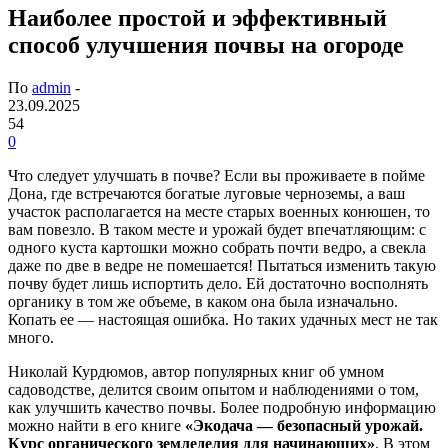
Наиболее простой и эффективный
способ улучшения почвы на огороде
По
admin
-
23.09.2025
54
0
Что следует улучшать в почве? Если вы проживаете в пойме
Дона, где встречаются богатые луговые черноземы, а ваш
участок располагается на месте старых военных конюшен, то
вам повезло. В таком месте и урожай будет впечатляющим: с
одного куста картошки можно собрать почти ведро, а свекла
даже по две в ведре не помешается! Пытаться изменить такую
почву будет лишь испортить дело. Ей достаточно восполнять
органику в том же объеме, в каком она была изначально.
Копать ее — настоящая ошибка. Но таких удачных мест не так
много.
Николай Курдюмов, автор популярных книг об умном
садоводстве, делится своим опытом и наблюдениями о том,
как улучшить качество почвы. Более подробную информацию
можно найти в его книге
«Экодача — безопасный урожай.
Курс органического земледелия для начинающих»
. В этом