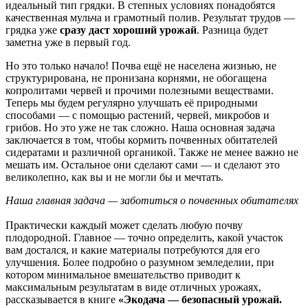
идеальный тип грядки. В степных условиях понадобятся
качественная мульча и грамотный полив. Результат трудов —
грядка уже
сразу даст хороший урожай
. Разница будет
заметна уже в первый год.
Но это только начало! Почва ещё не населена жизнью, не
структурирована, не пронизана корнями, не обогащена
копролитами червей и прочими полезными веществами.
Теперь мы будем регулярно улучшать её природными
способами — с помощью растений, червей, микробов и
грибов. Но это уже не так сложно. Наша основная задача
заключается в том, чтобы кормить почвенных обитателей
сидератами и различной органикой. Также не менее важно не
мешать им. Остальное они сделают сами — и сделают это
великолепно, как вы и не могли бы и мечтать.
Наша главная задача — заботиться о почвенных обитателях
Практически каждый может сделать любую почву
плодородной. Главное — точно определить, какой участок
вам достался, и какие материалы потребуются для его
улучшения. Более подробно о разумном земледелии, при
котором минимальное вмешательство приводит к
максимальным результатам в виде отличных урожаях,
рассказывается в книге
«Экодача — безопасный урожай.