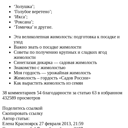
‘Золушка’;
‘Голубое веретено’;
‘Икса’;
‘Роксана’;
‘Томичка’ и другие.
Эта великолепная жимолость: подготовка к посадке и
уход
Важно знать о посадке жимолости
Советы по получению крупных и сладких ягод
жимолости
Синеглазая дикарка — садовая жимолость
Знакомство с жимолостью
Моя гордость — урожайная жимолость
Жимолость – гордость «Садов России»
Как вырастить жимолость из семян
38 комментариев 54 благодарности за статью 63 в избранном
432589 просмотров
Поделитесь ссылкой
Скопировать ссылку
Автор статьи:
Елена Красноярск 27 февраля 2013, 21:59