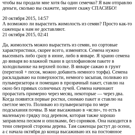
чтобы вы продали мне хотя бы один семечко? Я вам отправлю
деньги, сколько вы скажете, заранее скажу СПАСИБО!
20 октября 2015, 14:57
А возможно ли вырастить жимолость из семян? Просто как-то
саженцы к нам не доставляют.
21 октября 2015, 02:41
Да, жимолость можно вырастить из семян, но сортовые
характеристики, скорее всего, изменятся. Семена нужно
высеивать либо сразу в июне, либо в январе. Я храню семена
до января во влажной ткани в целлофановом пакете в
холодильнике на верхней полке. В январе сажаю в грунт
(перегной + песок, можно добавить немного торфа). Семена
раскладываю на поверхности, немного засыпая, поливаю из
пульверизатора и помещаю в прозрачный пакет, ставлю на
окно без прямых солнечных лучей. Семена начинают
прорастать примерно через месяц, некоторые — через два.
Когда появятся первые ростки, снимаю пакет и ставлю на
светлое место. Поливаю из пульверизатора по мере
подсыхания почвы. В мае высаживаю в «ясли», то есть в
маленькую грядку под деревом, которая также хорошо
заправлена песком и опилками, без сорняков. Она находится в
тени северной стороны дерева. Там саженцы растут до осени,
а с начала октября до конца высаживаю их на постоянное