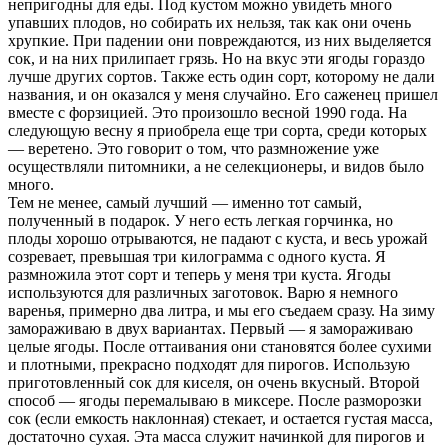
непригодны для еды. Под кустом можно увидеть много
упавших плодов, но собирать их нельзя, так как они очень
хрупкие. При падении они повреждаются, из них выделяется
сок, и на них прилипает грязь. Но на вкус эти ягоды гораздо
лучше других сортов. Также есть один сорт, которому не дали
названия, и он оказался у меня случайно. Его саженец пришел
вместе с форзицией. Это произошло весной 1990 года. На
следующую весну я приобрела еще три сорта, среди которых
— веретено. Это говорит о том, что размножение уже
осуществляли питомники, а не селекционеры, и видов было
много.
Тем не менее, самый лучший — именно тот самый,
полученный в подарок. У него есть легкая горчинка, но
плоды хорошо отрываются, не падают с куста, и весь урожай
созревает, превышая три килограмма с одного куста. Я
размножила этот сорт и теперь у меня три куста. Ягоды
используются для различных заготовок. Варю я немного
варенья, примерно два литра, и мы его съедаем сразу. На зиму
замораживаю в двух вариантах. Первый — я замораживаю
целые ягоды. После оттаивания они становятся более сухими
и плотными, прекрасно подходят для пирогов. Использую
приготовленный сок для киселя, он очень вкусный. Второй
способ — ягоды перемалываю в миксере. После разморозки
сок (если емкость наклонная) стекает, и остается густая масса,
достаточно сухая. Эта масса служит начинкой для пирогов и