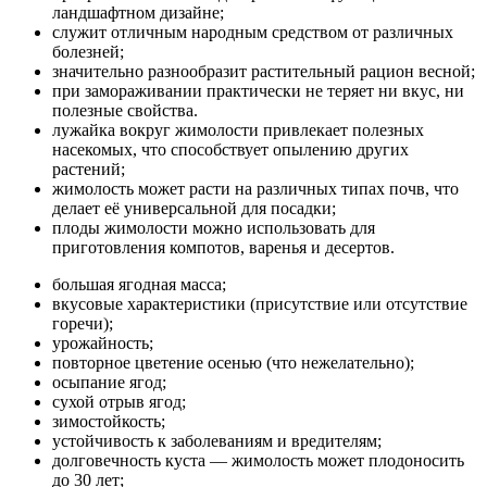
ландшафтном дизайне;
служит отличным народным средством от различных
болезней;
значительно разнообразит растительный рацион весной;
при замораживании практически не теряет ни вкус, ни
полезные свойства.
лужайка вокруг жимолости привлекает полезных
насекомых, что способствует опылению других
растений;
жимолость может расти на различных типах почв, что
делает её универсальной для посадки;
плоды жимолости можно использовать для
приготовления компотов, варенья и десертов.
большая ягодная масса;
вкусовые характеристики (присутствие или отсутствие
горечи);
урожайность;
повторное цветение осенью (что нежелательно);
осыпание ягод;
сухой отрыв ягод;
зимостойкость;
устойчивость к заболеваниям и вредителям;
долговечность куста — жимолость может плодоносить
до 30 лет;