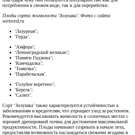
потребления в свежем виде, так и для переработки.
Плоды сорта жимолости ‘Золушка’. Фото с сайта
sortoved.ru
‘Лазурная’;
‘Герда’.
‘Амфора’;
‘Ленинградский великан’;
‘Памяти Гидзюка’;
‘Камчадалка’;
‘Томичка’;
‘Парабельская’.
‘Голубое веретено’;
‘Берель’;
‘Салют’.
Сорт ‘Золушка’ также характеризуется устойчивостью к
заболеваниям и вредителям, что упрощает уход за растением.
Рекомендуется высаживать жимолость в солнечных местах с
хорошей дренировкой почвы для достижения максимальной
продуктивности. Плоды начинают созревать в начале лета,
предоставляя возможность наслаждаться свежими ягодами в