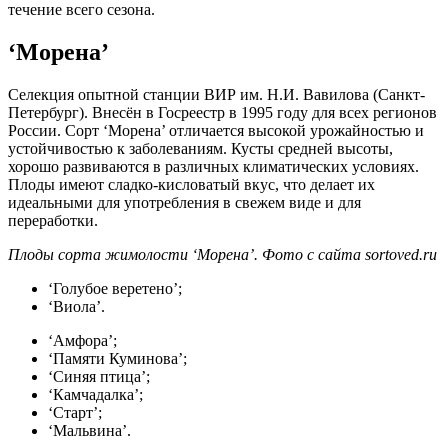
течение всего сезона.
‘Морена’
Селекция опытной станции ВИР им. Н.И. Вавилова (Санкт-
Петербург). Внесён в Госреестр в 1995 году для всех регионов
России. Сорт ‘Морена’ отличается высокой урожайностью и
устойчивостью к заболеваниям. Кусты средней высоты,
хорошо развиваются в различных климатических условиях.
Плоды имеют сладко-кисловатый вкус, что делает их
идеальными для употребления в свежем виде и для
переработки.
Плоды сорта жимолости ‘Морена’. Фото с сайта sortoved.ru
‘Голубое веретено’;
‘Виола’.
‘Амфора’;
‘Памяти Куминова’;
‘Синяя птица’;
‘Камчадалка’;
‘Старт’;
‘Мальвина’.