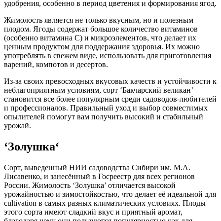
удобрения, особенно в период цветения и формирования ягод.
Жимолость является не только вкусным, но и полезным
плодом. Ягоды содержат большое количество витаминов
(особенно витамина C) и микроэлементов, что делает их
ценным продуктом для поддержания здоровья. Их можно
употреблять в свежем виде, использовать для приготовления
варений, компотов и десертов.
Из-за своих превосходных вкусовых качеств и устойчивости к
неблагоприятным условиям, сорт ‘Бакчарский великан’
становится все более популярным среди садоводов-любителей
и профессионалов. Правильный уход и выбор совместимых
опылителей помогут вам получить высокий и стабильный
урожай.
‘
Золушка
‘
Сорт, выведенный НИИ садоводства Сибири им. М.А.
Лисавенко, и занесённый в Госреестр для всех регионов
России. Жимолость ‘Золушка’ отличается высокой
урожайностью и зимостойкостью, что делает её идеальной для
cultivation в самых разных климатических условиях. Плоды
этого сорта имеют сладкий вкус и приятный аромат,
благодаря чему они пользуются популярностью как для