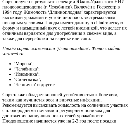
Сорт получен в результате селекции Южно-Уральского НИИ
плодоовощеводства (г. Челябинск). Включён в Госреестр в
1994 году. Жимолость ‘Длинноплодная’ характеризуется
высокими урожаями и устойчивостью к экстремальным
погодным условиям. Плоды имеют длинную cilindrическую
форму и насыщенный вкус с легкой кислинкой, что делает их
отличным вариантом для употребления в свежем виде, а
также для переработки на варенье или соки.
Плоды сорта жимолости ‘Длинноплодная’. Фото с сайта
sortoved.ru
‘Морена’;
‘Челябинка’;
‘Изюминка’;
‘Синеглазка’;
‘Черничка’ и другие.
Сорт также обладает хорошей устойчивостью к болезням,
таким как мучнистая роса и вирусные инфекции.
Рекомендуется высаживать жимолость на солнечных участках
с плодородными почвами и регулярным поливом для
достижения наилучших показателей урожайности.
Плодоношение начинается уже на 2-3 год после посадки.