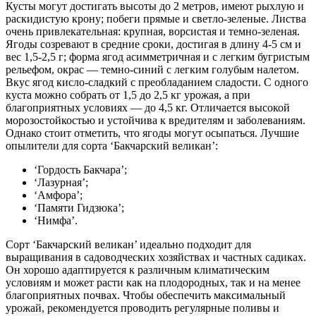
Кусты могут достигать высоты до 2 метров, имеют рыхлую и
раскидистую крону; побеги прямые и светло-зеленые. Листва
очень привлекательная: крупная, ворсистая и темно-зеленая.
Ягоды созревают в средние сроки, достигая в длину 4-5 см и
вес 1,5-2,5 г; форма ягод асимметричная и с легким бугристым
рельефом, окрас — темно-синий с легким голубым налетом.
Вкус ягод кисло-сладкий с преобладанием сладости. С одного
куста можно собрать от 1,5 до 2,5 кг урожая, а при
благоприятных условиях — до 4,5 кг. Отличается высокой
морозостойкостью и устойчива к вредителям и заболеваниям.
Однако стоит отметить, что ягоды могут осыпаться. Лучшие
опылители для сорта ‘Бакчарский великан’:
‘Гордость Бакчара’;
‘Лазурная’;
‘Амфора’;
‘Памяти Гидзюка’;
‘Нимфа’.
Сорт ‘Бакчарский великан’ идеально подходит для
выращивания в садоводческих хозяйствах и частных садиках.
Он хорошо адаптируется к различным климатическим
условиям и может расти как на плодородных, так и на менее
благоприятных почвах. Чтобы обеспечить максимальный
урожай, рекомендуется проводить регулярные поливы и