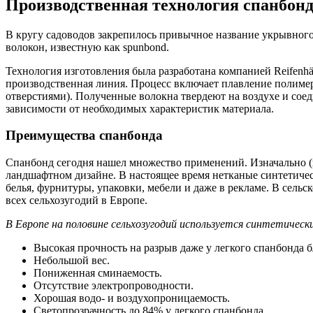
Производственная технология спанбон
В кругу садоводов закрепилось привычное название укрывног
волокон, известную как spunbond.
Технология изготовления была разработана компанией Reifenhä
производственная линия. Процесс включает плавление полимерн
отверстиями). Полученные волокна твердеют на воздухе и сое
зависимости от необходимых характеристик материала.
Преимущества спанбонда
Спанбонд сегодня нашел множество применений. Изначально (в 
ландшафтном дизайне. В настоящее время нетканые синтетиче
белья, фурнитуры, упаковки, мебели и даже в рекламе. В сель
всех сельхозугодий в Европе.
В Европе на половине сельхозугодий используется синтетическ
Высокая прочность на разрыв даже у легкого спанбонда б
Небольшой вес.
Пониженная сминаемость.
Отсутствие электропроводности.
Хорошая водо- и воздухопроницаемость.
Светопрозрачность до 84% у легкого спанбонда.