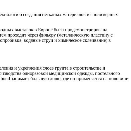
 технологию создания нетканых материалов из полимерных
народных выставок в Европе была продемонстрирована
тем проходит через фильеру (металлическую пластину с
опробивка, водяные струи и химическое склеивание) в
еления и укрепления слоев грунта в строительстве и
роизводства одноразовой медицинской одежды, постельного
unbond занимает большую долю, где он применяется на половине