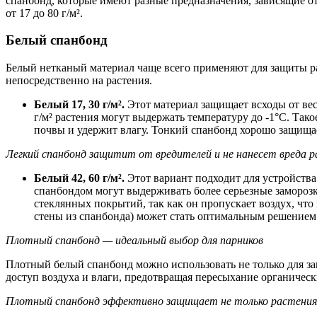
спанбонд, которые имеют разные предназначения, зависящие о
от 17 до 80 г/м².
Белый спанбонд
Белый нетканый материал чаще всего применяют для защиты ра
непосредственно на растения.
Белый 17, 30 г/м².
Этот материал защищает всходы от вес
г/м² растения могут выдержать температуру до -1°C. Так
почвы и удержит влагу. Тонкий спанбонд хорошо защищае
Легкий спанбонд защитит от вредителей и не нанесет вреда 
Белый 42, 60 г/м².
Этот вариант подходит для устройства
спанбондом могут выдерживать более серьезные заморозк
стеклянных покрытий, так как он пропускает воздух, чт
стены из спанбонда) может стать оптимальным решением
Плотный спанбонд — идеальный выбор для парников
Плотный белый спанбонд можно использовать не только для за
доступ воздуха и влаги, предотвращая пересыхание органическ
Плотный спанбонд эффективно защищает не только растения