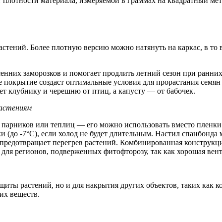
т плотности материала, измеряемой в граммах на квадратный ме
стений. Более плотную версию можно натянуть на каркас, в то 
енних заморозков и помогает продлить летний сезон при ранни
ое покрытие создаст оптимальные условия для прорастания семян 
т клубнику и черешню от птиц, а капусту — от бабочек.
растениям
 парников или теплиц — его можно использовать вместо пленки 
и (до -7°C), если холод не будет длительным. Настил спанбонда
о предотвращает перегрев растений. Комбинированная конструкц
 для регионов, подверженных фитофторозу, так как хорошая вен
щиты растений, но и для накрытия других объектов, таких как
их веществ.