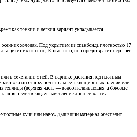
тр. Для дачных нужд часто используется спанбонд плотностью
время как тонкий и легкий вариант укладывается
х осенних холодах. Под укрытием из спанбонда плотностью 17
и защитит их от птиц. Кроме того, оно предотвратит перегрев
или в сочетании с ней. В парнике растения под плотным
 может оказаться предпочтительнее традиционных пленок или
ия теплицы (верхняя часть — водоотталкивающая, а боковые
тиляция предотвращает накопление лишней влаги.
 компостные кучи или навоз. Дышащий материал обеспечит