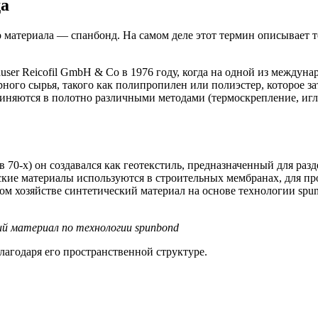
да
о материала — спанбонд. На самом деле этот термин описывает
user Reicofil GmbH & Co в 1976 году, когда на одной из между
ого сырья, такого как полипропилен или полиэстер, которое за
диняются в полотно различными методами (термоскрепление, игл
70-х) он создавался как геотекстиль, предназначенный для разд
ские материалы используются в строительных мембранах, для п
ском хозяйстве синтетический материал на основе технологии sp
ий материал по технологии spunbond
лагодаря его пространственной структуре.