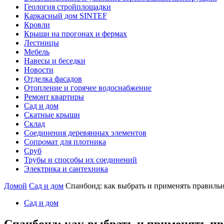
Геология стройплощадки
Каркасный дом SINTEF
Кровли
Крыши на прогонах и фермах
Лестницы
Мебель
Навесы и беседки
Новости
Отделка фасадов
Отопление и горячее водоснабжение
Ремонт квартиры
Сад и дом
Скатные крыши
Склад
Соединения деревянных элементов
Сопромат для плотника
Сруб
Трубы и способы их соединений
Электрика и сантехника
Домой
Сад и дом
Спанбонд: как выбрать и применять правиль
Сад и дом
Спанбонд: как выбрать и применять п