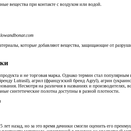
ные вещества при контакте с воздухом или водой.
.lowandbonar.com
ериалы, которые добавляют вещества, защищающие от разрушит
рки
 продукта и не торговая марка. Однако термин стал популярным 
нду Lutrasil), агрил (французский бренд Agryl), агрин (украин
нования. Несмотря на различия в названиях и производителях, в
аные синтетические полотна доступны в разной плотности.
л
15 лет назад, но за это время дачники смогли оценить его пре